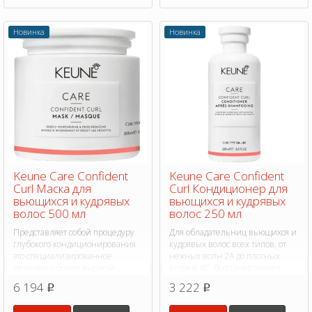
Новинка
Новинка
Keune Care Confident
Keune Care Confident
Curl Маска для
Curl Кондиционер для
вьющихся и кудрявых
вьющихся и кудрявых
волос 500 мл
волос 250 мл
Представляет собой процедуру
Для обладательниц вьющихся и
глубокого кондиционирования
кудрявых волос всех типов, от
это специализированное
нежных волн 2A до плотных
лечение с более высокой
кудрей 4C. Восстанавливает
концентрацией,
структуру волос, придает
6 194
3 222
p
p
восстанавливает структуру волос
гибкость.
на 76% и придает блеск.