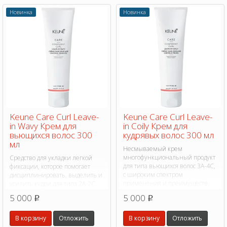
Новинка
Новинка
Keune Care Curl Leave-
Keune Care Curl Leave-
in Wavy Крем для
in Coily Крем для
вьющихся волос 300
кудрявых волос 300 мл
мл
Несмываемый крем
многофункциональный продукт
Средство для укладки легкой
для типа вьющихся волос 3A-4C,
фиксации, которое помогает
с широким спектром
дисциплинировать, выделить и
применения и преимуществ.
усилить кудри для типа 2A-2C.
Предотвращает пушистость и
5 000
5 000
p
p
придает блеск.
В корзину
Отложить
В корзину
Отложить