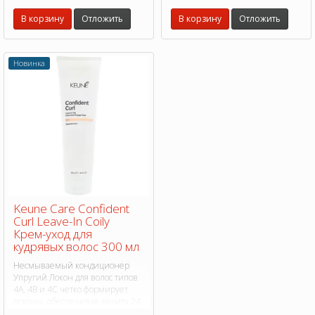
волосы до 230°C.
Защищает волосы до 230°C.
В корзину
Отложить
В корзину
Отложить
Новинка
Keune Care Confident
Curl Leave-In Coily
Крем-уход для
кудрявых волос 300 мл
Несмываемый кондиционер
Упругий Локон для волос типов
4A, 4B и 4C четко формирует
локоны, обеспечивая защиту 24
часа при 90% влажности.