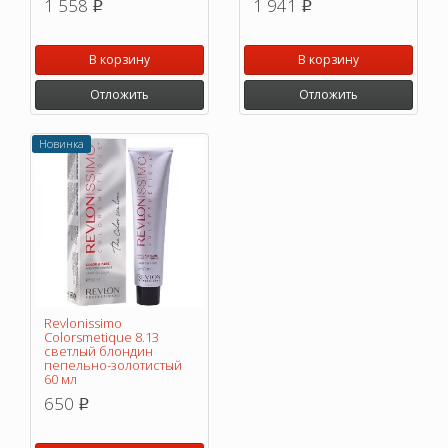
1 558
1 941
p
p
В корзину
В корзину
Отложить
Отложить
Новинка
Revlonissimo
Colorsmetique 8.13
светлый блондин
пепельно-золотистый
60 мл
650
p