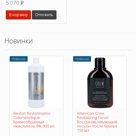
5 070
p
Защищает волосы до 230°C.
В корзину
Отложить
Новинки
Новинка
Новинка
Revlon Revlonissimo
American Crew
Colorsmetique
Revitalizing Toner
Кремообразный
Восстанавливающий
окислитель 9% 900 мл
лосьон после бритья
150 мл