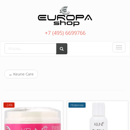
+7 (495) 6699766
Toggle
naviga
←
Keune Care
-24%
Новинка