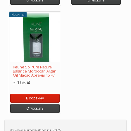
Отложить
Отложить
Новинка
Keune So Pure Natural
Balance Moroccan Argan
Oil Масло Арганы 45 мл
3 168
p
В корзину
Отложить
©
www.europa-shop.ru
, 2026