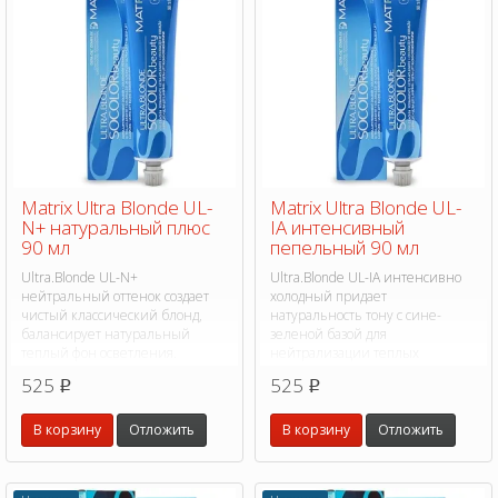
Matrix Ultra Blonde UL-
Matrix Ultra Blonde UL-
N+ натуральный плюс
IA интенсивный
90 мл
пепельный 90 мл
Ultra.Blonde UL-N+
Ultra.Blonde UL-IA интенсивно
нейтральный оттенок создает
холодный придает
чистый классический блонд,
натуральность тону с сине-
балансирует натуральный
зеленой базой для
теплый фон осветления.
нейтрализации теплых
оттенков.
525
525
p
p
В корзину
Отложить
В корзину
Отложить