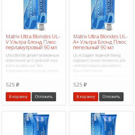
Matrix Ultra Blondes UL-
Matrix Ultra Blondes UL-
V Ультра Блонд Плюс
A+ Ультра Блонд Плюс
перламутровый 90 мл
пепельный 90 мл
Ultra.Blonde делает возможным
UL-A создает ледяной блонд
осветление до 5 уровней тона
содержит синие пигменты для
всего за один шаг без
нейтрализации оранжевого
повреждения структуры волоса.
фона осветления,
рекомендуемый уровень тона
от 6 и выше.
525
525
p
p
В корзину
Отложить
В корзину
Отложить