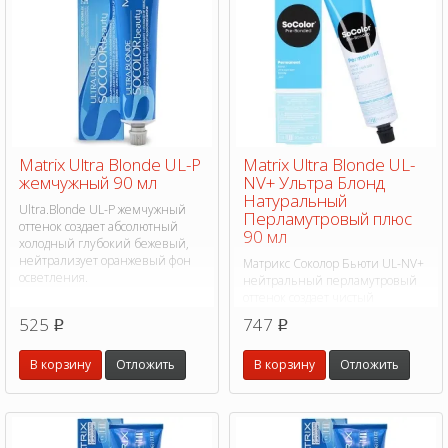
Matrix Ultra Blonde UL-P
Matrix Ultra Blonde UL-
жемчужный 90 мл
NV+ Ультра Блонд
Натуральный
Ultra.Blonde UL-P жемчужный
Перламутровый плюс
оттенок создает абсолютный
90 мл
холодный глубокий бежевый,
нейтрализует оранжевый фон
Матрикс Соколор Бьюти UL-NV+
осветления.
нейтральный перламутровый
оттенок создает чистый
искрящийся блонд,
525
747
p
p
нейтрализует теплый
нежелательный фон
В корзину
Отложить
В корзину
Отложить
осветления и сохраняет чистоту
цвета.