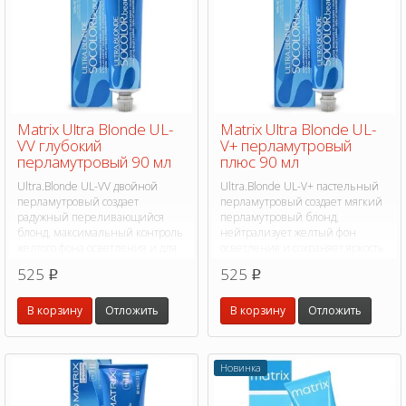
Matrix Ultra Blonde UL-
Matrix Ultra Blonde UL-
VV глубокий
V+ перламутровый
перламутровый 90 мл
плюс 90 мл
Ultra.Blonde UL-VV двойной
Ultra.Blonde UL-V+ пастельный
перламутровый создает
перламутровый создает мягкий
радужный переливающийся
перламутровый блонд,
блонд, максимальный контроль
нейтрализует желтый фон
желтого фона осветления и для
осветления и сохраняет яркость
достижения модных оттенков.
цвета надолго.
525
525
p
p
В корзину
Отложить
В корзину
Отложить
Новинка