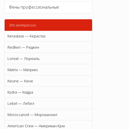
Фены профессиональные
Это интересно:
Kerastase — Керастаз
Redken — Редкен
Loreal — Лореаль
Matrix — Матрикс
Keune — Кене
Kydra — Кидра
Lebel — Лебел
Moroccanoil — Мороканоил
American Crew — Американ Крю