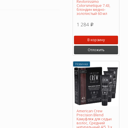
Revlonissimo
Colorsmetique 7.43,
блондин медно-
золотистый 60 мл
1 284
p
В корзину
Отложить
Новинка
American Crew
Precision Blend
Камуфляж для седых
волос, Средний
натуральный 4/5, 3 х