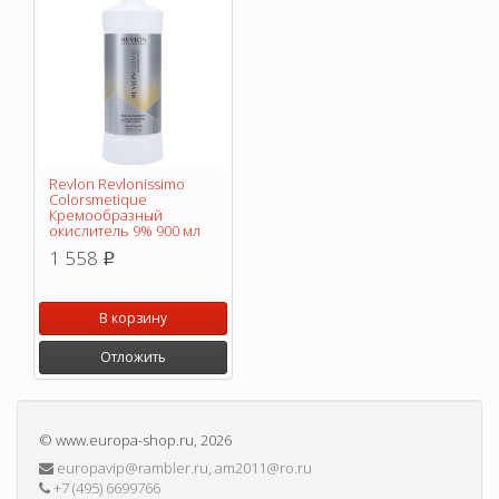
Revlon Revlonissimo
Colorsmetique
Кремообразный
окислитель 9% 900 мл
1 558
p
В корзину
Отложить
©
www.europa-shop.ru
, 2026
europavip@rambler.ru, am2011@ro.ru
+7 (495) 6699766