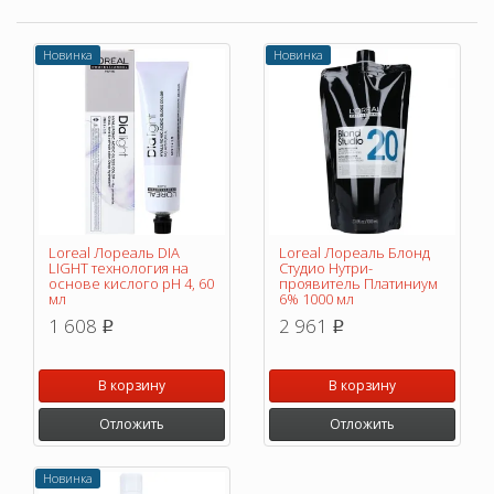
Новинка
Новинка
Loreal Лореаль DIA
Loreal Лореаль Блонд
LIGHT технология на
Студио Нутри-
основе кислого pH 4, 60
проявитель Платиниум
мл
6% 1000 мл
1 608
2 961
p
p
В корзину
В корзину
Отложить
Отложить
Новинка