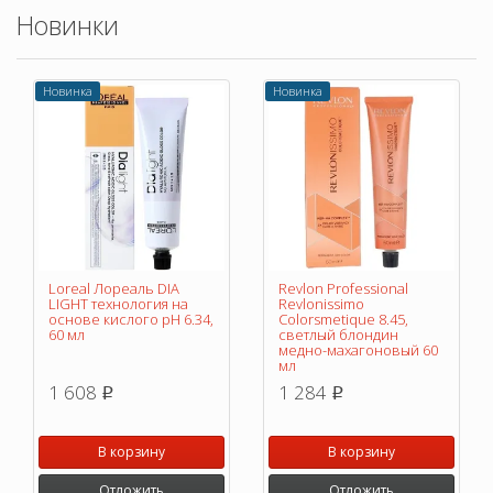
Новинки
Новинка
Новинка
Loreal Лореаль DIA
Revlon Professional
LIGHT технология на
Revlonissimo
основе кислого pH 6.34,
Colorsmetique 8.45,
60 мл
светлый блондин
медно-махагоновый 60
мл
1 608
1 284
p
p
В корзину
В корзину
Отложить
Отложить