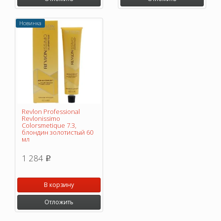
Новинка
Revlon Professional
Revlonissimo
Colorsmetique 7.3,
блондин золотистый 60
мл
1 284
p
В корзину
Отложить