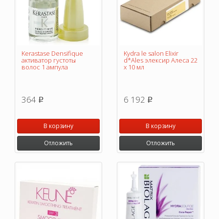
Kerastase Densifique
Kydra le salon Elixir
активатор густоты
d*Ales элексир Алеса 22
волос 1 ампула
х 10 мл
364
6 192
p
p
В корзину
В корзину
Отложить
Отложить