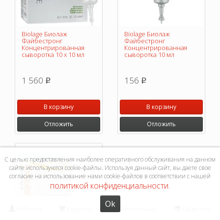
Biolage Биолаж
Biolage Биолаж
Файбестронг
Файбестронг
Концентрированная
Концентрированная
сыворотка 10 х 10 мл
сыворотка 10 мл
1 560
156
p
p
В корзину
В корзину
Отложить
Отложить
С целью предоставления наиболее оперативного обслуживания на данном
сайте используются cookie-файлы. Используя данный сайт, вы даете свое
согласие на использование нами cookie-файлов в соответствии с нашей
политикой конфиденциальности
.
Ok
Кабинет
Корзина
Отложенные
Сравнить