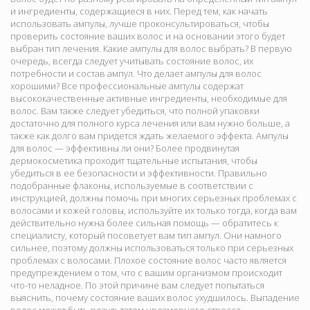
и ингредиенты, содержащиеся в них. Перед тем, как начать
использовать ампулы, лучше проконсультироваться, чтобы
проверить состояние ваших волос и на основании этого будет
выбран тип лечения. Какие ампулы для волос выбрать? В первую
очередь, всегда следует учитывать состояние волос, их
потребности и состав ампул. Что делает ампулы для волос
хорошими? Все профессиональные ампулы содержат
высококачественные активные ингредиенты, необходимые для
волос. Вам также следует убедиться, что полной упаковки
достаточно для полного курса лечения или вам нужно больше, а
также как долго вам придется ждать желаемого эффекта. Ампулы
для волос — эффективны ли они? Более продвинутая
дермокосметика проходит тщательные испытания, чтобы
убедиться в ее безопасности и эффективности. Правильно
подобранные флаконы, используемые в соответствии с
инструкцией, должны помочь при многих серьезных проблемах с
волосами и кожей головы, используйте их только тогда, когда вам
действительно нужна более сильная помощь — обратитесь к
специалисту, который посоветует вам тип ампул. Они намного
сильнее, поэтому должны использоваться только при серьезных
проблемах с волосами. Плохое состояние волос часто является
предупреждением о том, что с вашим организмом происходит
что-то неладное. По этой причине вам следует попытаться
выяснить, почему состояние ваших волос ухудшилось. Выпадение