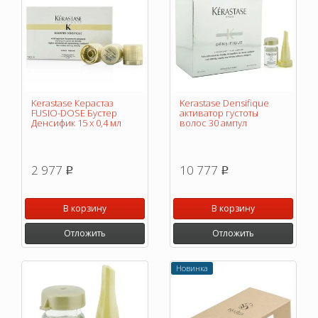
Kerastase Керастаз
Kerastase Densifique
FUSIO-DOSE Бустер
активатор густоты
Денсифик 15 x 0,4 мл
волос 30 ампул
2 977
10 777
p
p
В корзину
В корзину
Отложить
Отложить
Новинка