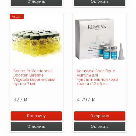
Отложить
Отложить
Акция
Secret Professionnel
Kerastase Specifique
Booster Keratine
Ампулы для
Vegetale кератиновый
чувствительной кожи
бустер 7 мл
головы 12 х 6 мл
927
4 797
p
p
В корзину
В корзину
Отложить
Отложить