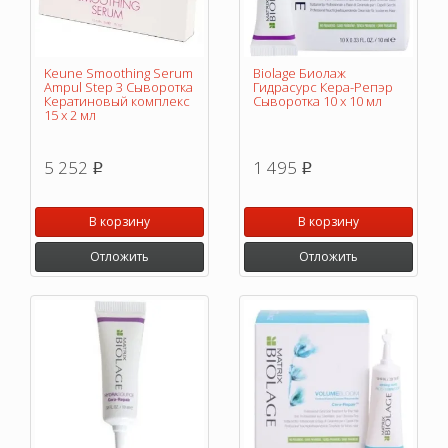
Keune Smoothing Serum
Biolage Биолаж
Ampul Step 3 Сыворотка
Гидрасурс Кера-Репэр
Кератиновый комплекс
Сыворотка 10 х 10 мл
15 х 2 мл
5 252
1 495
p
p
В корзину
В корзину
Отложить
Отложить