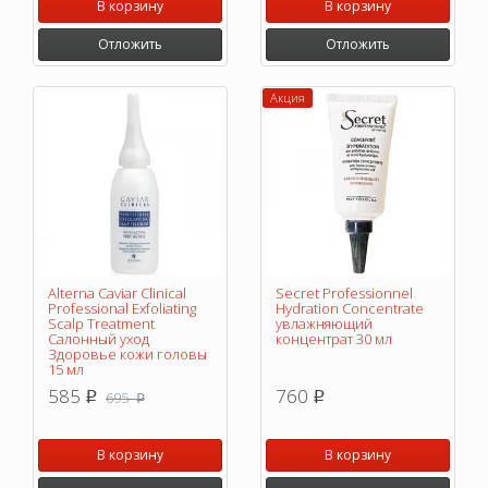
В корзину
В корзину
Отложить
Отложить
Акция
Alterna Caviar Clinical
Secret Professionnel
Professional Exfoliating
Hydration Concentrate
Scalp Treatment
увлажняющий
Салонный уход
концентрат 30 мл
Здоровье кожи головы
15 мл
585
760
695
p
p
p
В корзину
В корзину