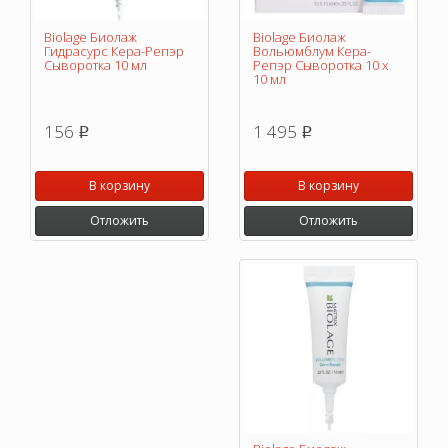
Biolage Биолаж
Biolage Биолаж
Вольюмблум Кера-
Гидрасурс Кера-Репэр
Репэр Сыворотка 10 х
Сыворотка 10 мл
10 мл
1 495
156
p
p
В корзину
В корзину
Отложить
Отложить