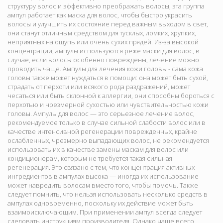
структуру волос и эффективно преображать волосы, эта группа
ампул работает как маска для волос, чтобы быстро украсить
волосы и улучшить их состояние перед важным выходом в свет,
они станут отличным средством для тусклых, ломких, хрупких,
неприятных на ощупь или очень сухих прядей. Из-за высокой
концентрации, ампулы используются реже маски для волос, в
случае, если волосы особенно повреждены, лечение можно
проводить чаще. Ампулы для лечения кожи головы - сама кожа
головы также может нуждаться в помощи: она может быть сухой,
страдать от перхоти или всякого рода раздражений, может
чесаться или быть склонной к аллергии, они способны бороться с
перхотью и чрезмерной сухостью или чувствительностью кожи
головы. Ампулы для волос — это серьезное лечение волос,
рекомендуемое только в случае сильной слабости волос или в
качестве интенсивной регенерации поврежденных, крайне
ослабленных, чрезмерно выпадающих волос, не рекомендуется
использовать их в качестве замены маскам для волос или
кондиционерам, которым не требуется такая сильная
регенерация. Это связано с тем, что концентрация активных
ингредиентов в ампулах высока — иногда их использование
может навредить волосам вместо того, чтобы помочь. Также
следует помнить, что нельзя использовать несколько средств в
ампулах одновременно, поскольку их действие может быть
взаимоисключающим. При применении ампул всегда следует
следовать инструкциям производителя. Однако чаще всего