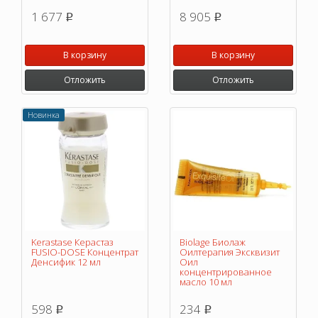
1 677
8 905
p
p
В корзину
В корзину
Отложить
Отложить
Новинка
Kerastase Керастаз
Biolage Биолаж
FUSIO-DOSE Концентрат
Оилтерапия Эксквизит
Денсифик 12 мл
Оил
концентрированное
масло 10 мл
598
234
p
p