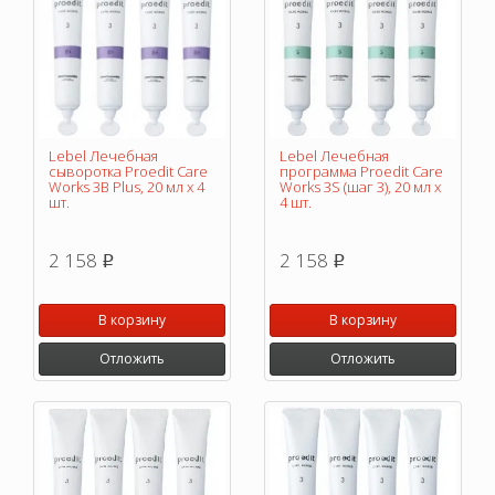
Lebel Лечебная
Lebel Лечебная
сыворотка Proedit Care
программа Proedit Care
Works 3В Plus, 20 мл х 4
Works 3S (шаг 3), 20 мл х
шт.
4 шт.
2 158
2 158
p
p
В корзину
В корзину
Отложить
Отложить