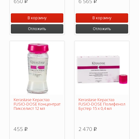
650
6 565
p
p
В корзину
В корзину
Отложить
Отложить
Kerastase Керастаз
Kerastase Керастаз
FUSIO-DOSE Концентрат
FUSIO-DOSE Полифенол
Пикселист 12 мл
Бустер 15 x 0,4 мл
455
2 470
p
p