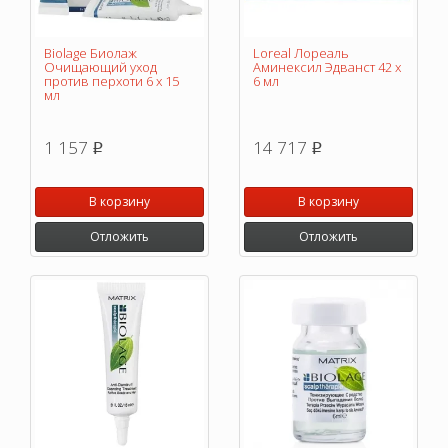
Biolage Биолаж
Loreal Лореаль
Очищающий уход
Аминексил Эдванст 42 х
против перхоти 6 х 15
6 мл
мл
1 157
14 717
p
p
В корзину
В корзину
Отложить
Отложить