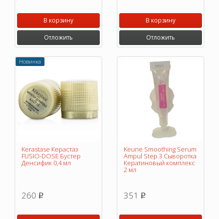
В корзину
В корзину
Отложить
Отложить
Новинка
Kerastase Керастаз
Keune Smoothing Serum
FUSIO-DOSE Бустер
Ampul Step 3 Сыворотка
Денсифик 0,4 мл
Кератиновый комплекс
2 мл
260
351
p
p