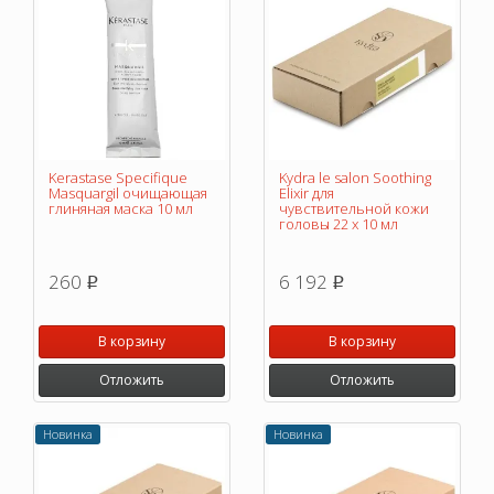
Kerastase Specifique
Kydra le salon Soothing
Masquargil очищающая
Elixir для
глиняная маска 10 мл
чувствительной кожи
головы 22 х 10 мл
260
6 192
p
p
В корзину
В корзину
Отложить
Отложить
Новинка
Новинка