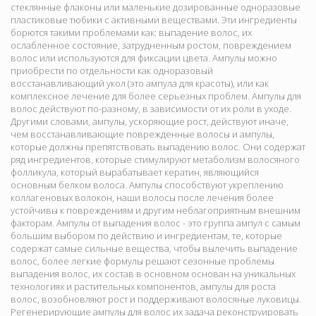
стеклянные флаконы или маленькие дозированные одноразовые
пластиковые тюбики с активными веществами. Эти ингредиенты
борются такими проблемами как: выпадение волос, их
ослабленное состояние, затрудненным ростом, повреждением
волос или используются для фиксации цвета. Ампулы можно
приобрести по отдельности как одноразовый
восстанавливающий укол (это ампула для красоты), или как
комплексное лечение для более серьезных проблем. Ампулы для
волос действуют по-разному, в зависимости от их роли в уходе.
Другими словами, ампулы, ускоряющие рост, действуют иначе,
чем восстанавливающие поврежденные волосы и ампулы,
которые должны препятствовать выпадению волос. Они содержат
ряд ингредиентов, которые стимулируют метаболизм волосяного
фолликула, который вырабатывает кератин, являющийся
основным белком волоса. Ампулы способствуют укреплению
коллагеновых волокон, наши волосы после лечения более
устойчивы к повреждениям и другим неблагоприятным внешним
факторам. Ампулы от выпадения волос - это группа ампул с самым
большим выбором по действию и ингредиентам, те, которые
содержат самые сильные вещества, чтобы вылечить выпадение
волос, более легкие формулы решают сезонные проблемы
выпадения волос, их состав в основном основан на уникальных
технологиях и растительных компонентов, ампулы для роста
волос, возобновляют рост и поддерживают волосяные луковицы.
Регенерирующие ампулы для волос их задача реконструировать