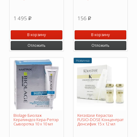
1 495
156
p
p
В корзину
В корзину
Отложить
Отложить
Новинка
Biolage Биолаж
Kerastase Керастаз
Кератиндоз Кера-Репэр
FUSIO-DOSE Концентрат
Сыворотка 10 х 10 мл
Денсифик 15 x 12 мл