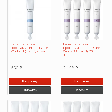
Lebel Лечебная
Lebel Лечебная
программа Proedit Care
программа Proedit Care
Works 3T (шаг 3), 20 мл
Works 3В (шаг 3), 20 мл х
4 шт.
650
2 158
p
p
В корзину
В корзину
Отложить
Отложить