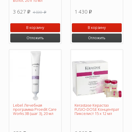
волос 20 х 10 мл
3 627
1 430
4 030
p
p
p
В корзину
В корзину
Отложить
Отложить
Lebel Лечебная
Kerastase Керастаз
программа Proedit Care
FUSIO-DOSE Концентрат
Works 3В (шаг 3), 20 мл
Пикселист 15 x 12 мл