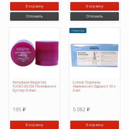
В корзину
В корзину
Отложить
Отложить
Новинка
Kerastase Керастаз
Loreal Лореаль
FUSIO-DOSE Полифенол
Аминексил Эдванст 10 х
Бустер 0,4 мл
6 мл
195
5 082
p
p
В корзину
В корзину