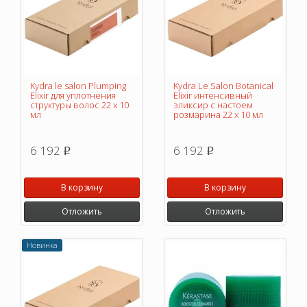
Kydra le salon Plumping
Kydra Le Salon Botanical
Elixir для уплотнения
Elixir интенсивный
структуры волос 22 х 10
эликсир с настоем
мл
розмарина 22 х 10 мл
6 192
6 192
p
p
В корзину
В корзину
Отложить
Отложить
Новинка