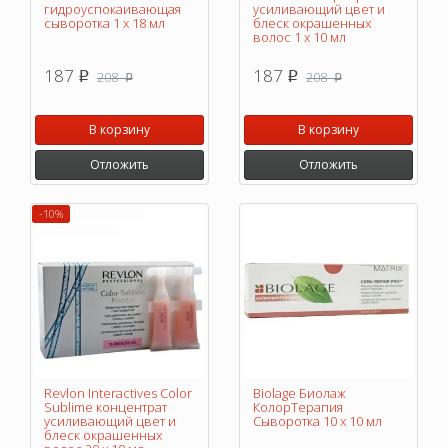
гидроуспокаивающая
усиливающий цвет и
сыворотка 1 х 18 мл
блеск окрашенных
волос 1 х 10 мл
187
187
208
208
p
p
p
p
В корзину
В корзину
Отложить
Отложить
-10%
Revlon Interactives Color
Biolage Биолаж
Sublime концентрат
КолорТерапия
усиливающий цвет и
Сыворотка 10 x 10 мл
блеск окрашенных