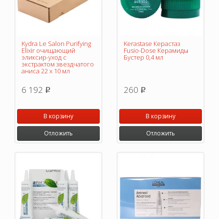
Kydra Le Salon Purifying
Kerastase Керастаз
Elixir очищающий
Fusio-Dose Керамиды
эликсир-уход с
Бустер 0,4 мл
экстрактом звездчатого
аниса 22 х 10 мл
6 192
260
p
p
В корзину
В корзину
Отложить
Отложить