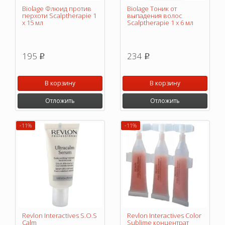
Biolage Флюид против
Biolage Тоник от
перхоти Scalptherapie 1
выпадения волос
х 15 мл
Scalptherapie 1 х 6 мл
195
234
p
p
В корзину
В корзину
Отложить
Отложить
-11%
-11%
Revlon Interactives S.O.S
Revlon Interactives Color
Calm
Sublime концентрат