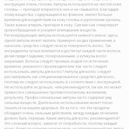
инструкции очень похожи. Ампулы используются на чистой коже
головы — препарат втирается в нее и не смывается. Благодаря
этому вещества, содержащиеся во флаконе, имеют больше
времени для воздействия на кожу головы и укрепления луковиц.
Также важно втирать препарат в кожу. Сам массаж стимулирует
кровообращение и ускоряет впитывание веществ.
Регенерирующие ампулы используются немного иначе: здесь
одной ампулы может хватить примерно на два применения, а
наносить средство следует на всю поверхность волос. Так
ингредиенты лучше впитаются и достигнут каждой части волоса,
делая пряди гладкими, полированными, а кутикулы волос
закрытыми. Волосы следует промыть водой по истечении
времени, указанного производителем. Как часто следует
использовать ампулы для волос? Ампулы для волос следует
рассматривать как специализированное средство для волос,
поэтому их следует использовать в соответствии с инструкцией.
Не используйте их дольше, чем рекомендуется, так как это может
привести к совершенно противоположному желаемому
результату. Профессиональные ампулы часто содержат ряд
сильных веществ. Длительное использование может плохо
сказаться на вашем здоровье. Из-за того, что эти продукты
обладают очень сильным действием, между каждым лечением
должен быть перерыв. Какие ампулы для волос рекомендуются?
Это сложный вопрос, зависит от потребности, поэтому каждый
волос будет по-разному реагировать на определенный тип ампул