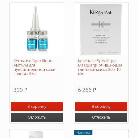
Kerastase Specifique
Kerastase Specifique
Ампулы для
Masquargil очищающая
чувствительной кожи
глиняная маска 20 х 10
головы 6 мл
мл
390
6 266
p
p
В корзину
В корзину
Отложить
Отложить
Новинка