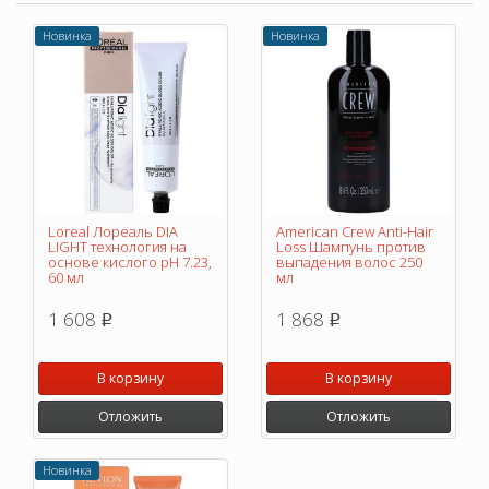
Новинка
Новинка
Loreal Лореаль DIA
American Crew Anti-Hair
LIGHT технология на
Loss Шампунь против
основе кислого pH 7.23,
выпадения волос 250
60 мл
мл
1 608
1 868
p
p
В корзину
В корзину
Отложить
Отложить
Новинка