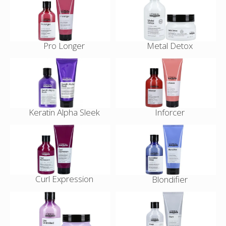
Pro Longer
Metal Detox
Keratin Alpha Sleek
Inforcer
Curl Expression
Blondifier