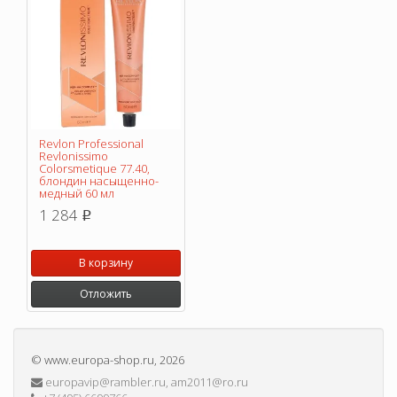
Revlon Professional
Revlonissimo
Colorsmetique 77.40,
блондин насыщенно-
медный 60 мл
1 284
p
В корзину
Отложить
©
www.europa-shop.ru
, 2026
europavip@rambler.ru, am2011@ro.ru