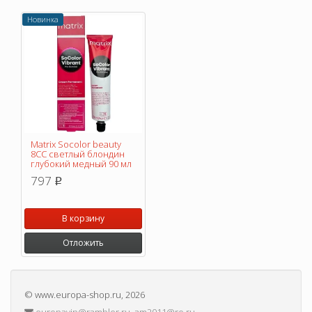
Новинка
Matrix Socolor beauty
8CC светлый блондин
глубокий медный 90 мл
797
p
В корзину
Отложить
©
www.europa-shop.ru
, 2026