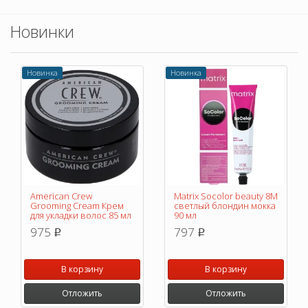
увлажняет, даря коже головы
долгожданное равновесие.
Новинки
Новинка
Новинка
American Crew
Matrix Socolor beauty 8M
Grooming Cream Крем
светлый блондин мокка
для укладки волос 85 мл
90 мл
975
797
p
p
В корзину
В корзину
Отложить
Отложить