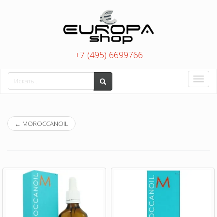
+7 (495) 6699766
Toggle
naviga
←
MOROCCANOIL