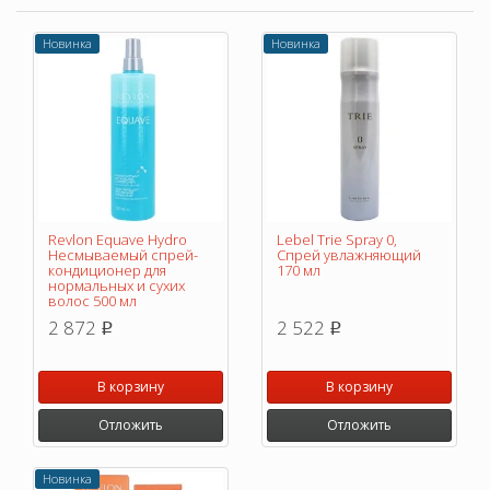
Новинка
Новинка
Revlon Equave Hydro
Lebel Trie Spray 0,
Несмываемый спрей-
Спрей увлажняющий
кондиционер для
170 мл
нормальных и сухих
волос 500 мл
2 872
2 522
p
p
В корзину
В корзину
Отложить
Отложить
Новинка