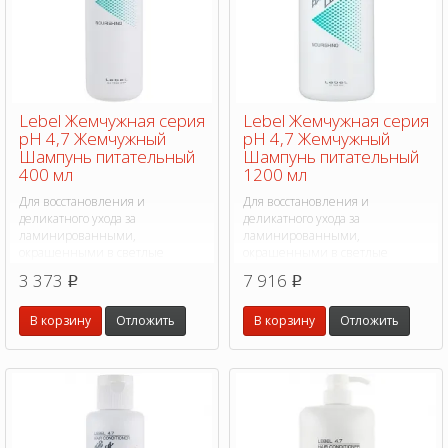
Lebel Жемчужная серия
Lebel Жемчужная серия
pH 4,7 Жемчужный
pH 4,7 Жемчужный
Шампунь питательный
Шампунь питательный
400 мл
1200 мл
Для восстановления и
Для восстановления и
деликатного ухода за
деликатного ухода за
ламинированными,
ламинированными,
окрашенными в светлые
окрашенными в светлые
оттенки волосами, а также
оттенки волосами, а также
3 373
7 916
p
p
пористыми натуральными
пористыми натуральными
волосами.
волосами.
В корзину
Отложить
В корзину
Отложить