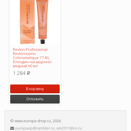
Revlon Professional
Revlonissimo
Colorsmetique 77.40,
блондин насыщенно-
медный 60 мл
1 284
p
В корзину
Отложить
©
www.europa-shop.ru
, 2026
europavip@rambler.ru, am2011@ro.ru