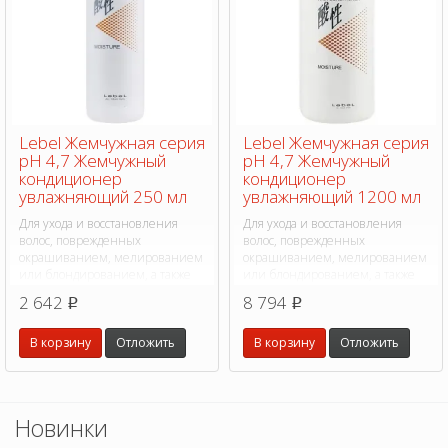
Lebel Жемчужная серия
Lebel Жемчужная серия
pH 4,7 Жемчужный
pH 4,7 Жемчужный
кондиционер
кондиционер
увлажняющий 250 мл
увлажняющий 1200 мл
Для ухода и восстановления
Для ухода и восстановления
волос, поврежденных
волос, поврежденных
окрашиванием, мелированием
окрашиванием, мелированием
или блондированием, а также
или блондированием, а также
для волос после био -
для волос после био -
2 642
8 794
p
p
ламинирования.
ламинирования.
В корзину
Отложить
В корзину
Отложить
Новинки