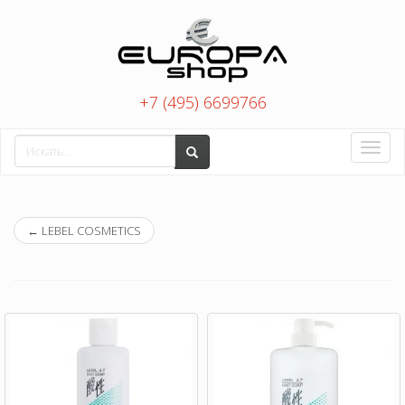
+7 (495) 6699766
Toggle
naviga
←
LEBEL COSMETICS