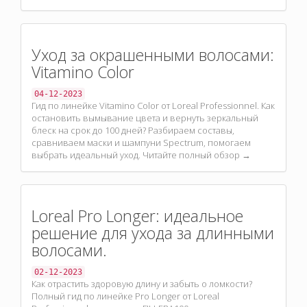
Уход за окрашенными волосами:
Vitamino Color
04-12-2023
Гид по линейке Vitamino Color от Loreal Professionnel. Как
остановить вымывание цвета и вернуть зеркальный
блеск на срок до 100 дней? Разбираем составы,
сравниваем маски и шампуни Spectrum, помогаем
выбрать идеальный уход. Читайте полный обзор →
Loreal Pro Longer: идеальное
решение для ухода за длинными
волосами.
02-12-2023
Как отрастить здоровую длину и забыть о ломкости?
Полный гид по линейке Pro Longer от Loreal