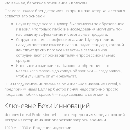
что важнее, бережное отношение к волосам.
С самого начала бренд строился на принципах, которые и сегодня
остаются его основой:
Наука прежде всего. Шуллер был химиком по образованию
и верил, что только глубокие исследования могут дать по-
настоящему эффективные и безопасные продукты.
Сотрудничество с профессионалами. Шуллер первым
наладил поставки краски в салоны, задав стандарт, который
действует до сих пор: все известные салоны мира
сотрудничают с производителями профессиональных
средств.
Инновации ради клиента. Каждое изобретение — от
маленького флакона до холодной завивки — создавалось,
чтобы улучшить опыт и результат.
В 1909 году компания получила официальное название
Loreal
, а
предприимчивый Шуллер быстро понял: недостаточно просто
продавать тюбик с краской — надо создавать цвет мечты.
Ключевые Вехи Инноваций
История Loreal Professionnel — это непрерывная череда открытий,
каждое из которых на шаг опережало запросы времени.
1920-е – 1930-е: Рождение индустрии