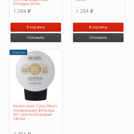
блондин 60 мл
1 284
1 284
p
p
В корзину
В корзину
Отложить
Отложить
Новинка
Revlon Nutri Color Filters
тонирующие фильтры
931 cветло-бежевый
240 мл