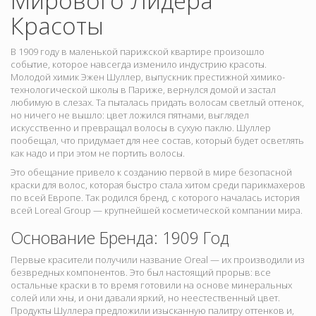
Мирового Лидера
Красоты
В 1909 году в маленькой парижской квартире произошло
событие, которое навсегда изменило индустрию красоты.
Молодой химик Эжен Шуллер, выпускник престижной химико-
технологической школы в Париже, вернулся домой и застал
любимую в слезах. Та пыталась придать волосам светлый оттенок,
но ничего не вышло: цвет ложился пятнами, выглядел
искусственно и превращал волосы в сухую паклю. Шуллер
пообещал, что придумает для нее состав, который будет осветлять
как надо и при этом не портить волосы.
Это обещание привело к созданию первой в мире безопасной
краски для волос, которая быстро стала хитом среди парикмахеров
по всей Европе. Так родился бренд, с которого началась история
всей Loreal Group — крупнейшей косметической компании мира.
Основание Бренда: 1909 Год
Первые красители получили название
Oreal — их производили из
безвредных компонентов. Это был настоящий прорыв: все
остальные краски в то время готовили на основе минеральных
солей или хны, и они давали яркий, но неестественный цвет.
Продукты Шуллера предложили изысканную палитру оттенков и,