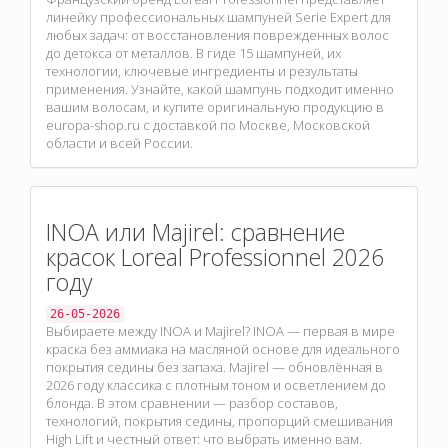
линейку профессиональных шампуней Serie Expert для
любых задач: от восстановления поврежденных волос
до детокса от металлов. В гиде 15 шампуней, их
технологии, ключевые ингредиенты и результаты
применения. Узнайте, какой шампунь подходит именно
вашим волосам, и купите оригинальную продукцию в
europa-shop.ru с доставкой по Москве, Московской
области и всей России.
INOA или Majirel: сравнение
красок Loreal Professionnel 2026
году
26-05-2026
Выбираете между INOA и Majirel? INOA — первая в мире
краска без аммиака на масляной основе для идеального
покрытия седины без запаха. Majirel — обновлённая в
2026 году классика с плотным тоном и осветлением до
блонда. В этом сравнении — разбор составов,
технологий, покрытия седины, пропорций смешивания
High Lift и честный ответ: что выбрать именно вам.