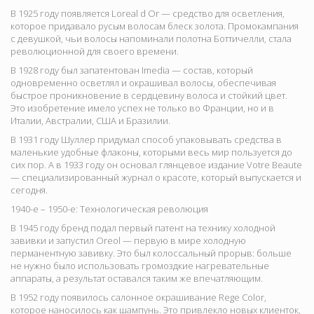
В 1925 году появляется
Loreal d Or — средство для осветления,
которое придавало русым волосам блеск золота. Промокампания
с девушкой, чьи волосы напоминали полотна Боттичелли, стала
революционной для своего времени.
В 1928 году был запатентован
Imedia — состав, который
одновременно осветлял и окрашивал волосы, обеспечивая
быстрое проникновение в сердцевину волоса и стойкий цвет.
Это изобретение имело успех не только во Франции, но и в
Италии, Австралии, США и Бразилии.
В 1931 году Шуллер придумал способ упаковывать средства в
маленькие удобные флаконы, которыми весь мир пользуется до
сих пор. А в 1933 году он основал глянцевое издание
Votre Beaute
— специализированный журнал о красоте, который выпускается и
сегодня.
1940-е – 1950-е: Технологическая революция
В 1945 году бренд подал первый патент на технику холодной
завивки и запустил
Oreol — первую в мире холодную
перманентную завивку. Это был колоссальный прорыв: больше
не нужно было использовать громоздкие нагревательные
аппараты, а результат оставался таким же впечатляющим.
В 1952 году появилось салонное окрашивание
Rege Color
,
которое наносилось как шампунь. Это привлекло новых клиенток,