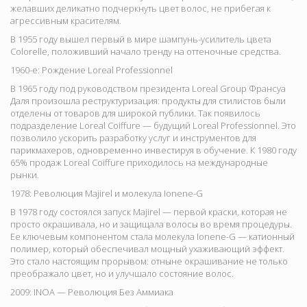
желавших деликатно подчеркнуть цвет волос, не прибегая к
агрессивным красителям.
В 1955 году вышел первый в мире шампунь-усилитель цвета
Colorelle
, положивший начало тренду на оттеночные средства.
1960-е: Рождение Loreal Professionnel
В 1965 году под руководством президента Loreal Group Франсуа
Даля произошла реструктуризация: продукты для стилистов были
отделены от товаров для широкой публики. Так появилось
подразделение
Loreal Coiffure — будущий Loreal Professionnel. Это
позволило ускорить разработку услуг и инструментов для
парикмахеров, одновременно инвестируя в обучение. К 1980 году
65% продаж Loreal Coiffure приходилось на международные
рынки.
1978: Революция Majirel и молекула Ionene-G
В 1978 году состоялся запуск
Majirel — первой краски, которая не
просто окрашивала, но и защищала волосы во время процедуры.
Ее ключевым компонентом стала молекула Ionene-G — катионный
полимер, который обеспечивал мощный ухаживающий эффект.
Это стало настоящим прорывом: отныне окрашивание не только
преображало цвет, но и улучшало состояние волос.
2009: INOA — Революция Без Аммиака