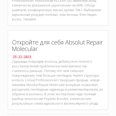
Professionnel: технология FILLERA100, аминокислоты,
клинически доказанное укрепление на 69%. Обзор
шампуня, кондиционера, маски, крема 10в1. Выбираем
идеальный уход для плотных, эластичных, блестящих
волос. Читайте
Откройте для себя Absolut Repair
Molecular
25-11-2023
Однажды повредив волосы, добиться их полного
восстановления практически невозможно так
считалось раньше. Потому что чем сильнее
повреждение, тем больше пептидов теряет структура
волоса. Loreal Professionnel совершил прорыв: новая
линейка Absolut Repair Molecular впервые позволяет
расщепить пептидные единицы и реимплантировать их
обратно в волокно. В этом экспертном гиде полный
разбор технологии Peptide Bonder, клинические
результаты и схема идеального молекулярного ухода.