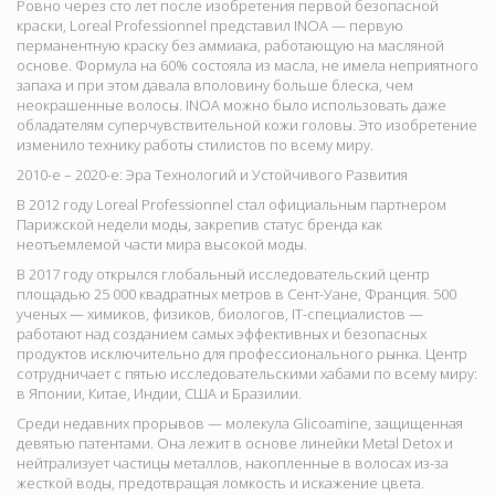
Ровно через сто лет после изобретения первой безопасной
краски, Loreal Professionnel представил
INOA — первую
перманентную краску без аммиака, работающую на масляной
основе. Формула на 60% состояла из масла, не имела неприятного
запаха и при этом давала вполовину больше блеска, чем
неокрашенные волосы. INOA можно было использовать даже
обладателям суперчувствительной кожи головы. Это изобретение
изменило технику работы стилистов по всему миру.
2010-е – 2020-е: Эра Технологий и Устойчивого Развития
В 2012 году Loreal Professionnel стал официальным партнером
Парижской недели моды, закрепив статус бренда как
неотъемлемой части мира высокой моды.
В 2017 году открылся глобальный исследовательский центр
площадью 25 000 квадратных метров в Сент-Уане, Франция. 500
ученых — химиков, физиков, биологов, IT-специалистов —
работают над созданием самых эффективных и безопасных
продуктов исключительно для профессионального рынка. Центр
сотрудничает с пятью исследовательскими хабами по всему миру:
в Японии, Китае, Индии, США и Бразилии.
Среди недавних прорывов — молекула
Glicoamine
, защищенная
девятью патентами. Она лежит в основе линейки
Metal Detox и
нейтрализует частицы металлов, накопленные в волосах из-за
жесткой воды, предотвращая ломкость и искажение цвета.