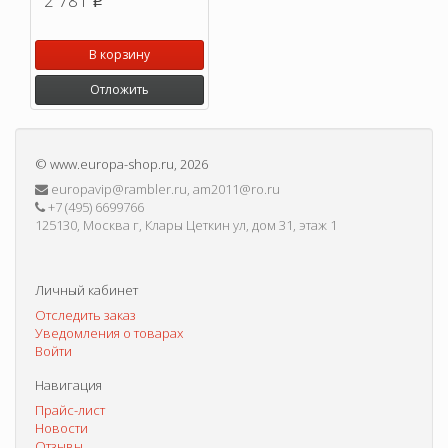
2 781
p
В корзину
Отложить
©
www.europa-shop.ru
, 2026
europavip@rambler.ru, am2011@ro.ru
+7 (495) 6699766
125130, Москва г, Клары Цеткин ул, дом 31, этаж 1
Личный кабинет
Отследить заказ
Уведомления о товарах
Войти
Навигация
Прайс-лист
Новости
Отзывы