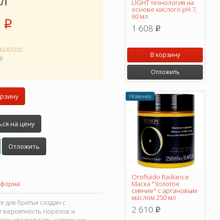
мл
LIGHT технология на
основе кислого pH 7,
60 мл
p
1 608
p
4347000
В корзину
Отложить
орзину
Новинка
ся на цену
Отложить
Orofluido Radiance
 форма
Маска "Золотое
сияние" с аргановым
маслом 250 мл
 для бритья создан с
2 610
p
 вероятность порезов и