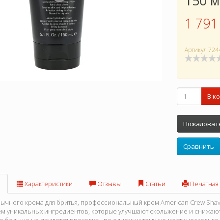
150 
1 791
Артикул
724
В к
Пожаловать
Сравнить
Характеристики
Отзывы
Статьи
Печатная
бычного крема для бритья, профессиональный крем American Crew Shave
м уникальных ингредиентов, которые улучшают скольжение и снижают