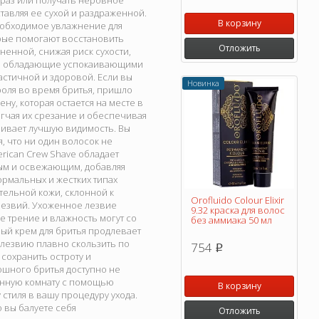
 раз или получать неровное
тавляя ее сухой и раздраженной.
В корзину
еобходимое увлажнение для
рые помогают восстановить
Отложить
ненной, снижая риск сухости,
ми, обладающие успокаивающими
астичной и здоровой. Если вы
Новинка
роля во время бритья, пришло
ну, которая остается на месте в
егчая их срезание и обеспечивая
чивает лучшую видимость. Вы
я, что ни один волосок не
rican Crew Shave обладает
ым и освежающим, добавляя
ормальных и жестких типах
тельной кожи, склонной к
Orofluido Colour Elixir
лезвий. Ухоженное лезвие
9.32 краска для волос
е трение и влажность могут со
без аммиака 50 мл
ый крем для бритья продлевает
 лезвию плавно скользить по
754
p
сохранить остроту и
ошного бритья доступно не
ванную комнату с помощью
В корзину
 стиля в вашу процедуру ухода.
 вы балуете себя
Отложить