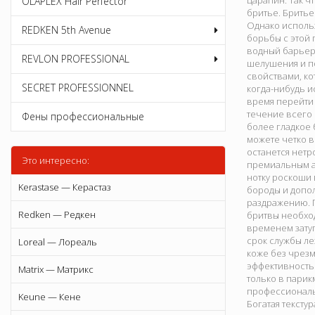
царапин. Так ч
OLAPLEX Hair Perfector
бритье. Бритье
Однако исполь
REDKEN 5th Avenue
борьбы с этой
водный барьер 
REVLON PROFESSIONAL
шелушения и п
свойствами, ко
SECRET PROFESSIONNEL
когда-нибудь и
время перейти 
течение всего 
Фены профессиональные
более гладкое 
можете четко в
останется нетр
Это интересно:
премиальным а
нотку роскоши 
Kerastase — Керастаз
бороды и допол
раздражению. 
Redken — Редкен
бритвы необход
временем зату
срок службы ле
Loreal — Лореаль
коже без чрезм
эффективность
Matrix — Матрикс
только в парик
профессиональн
Keune — Кене
Богатая тексту