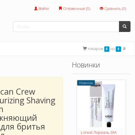
Войти
Отложенные (
0
)
Сравнить (
0
)
товаров
на
0
0
p
Новинки
Новинка
ican Crew
urizing Shaving
m
жняющий
 для бритья
Loreal Лореаль DIA