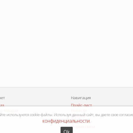
нет
Навигация
каз
Прайс-лист
о товарах
Новости
е используются cookie-файлы. Используя данный сайт, вы даете свое согласи
Отзывы
конфиденциальности
Карта сайта
.
Форма связи
Ok