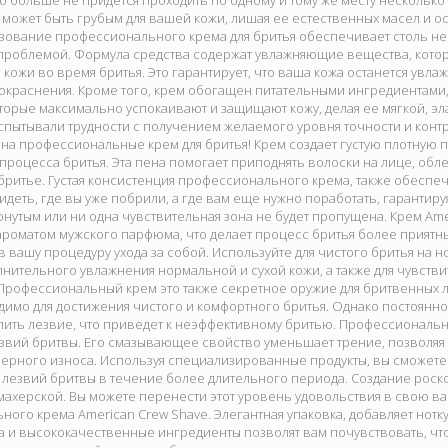
то больше не придется проходить по одному и тому же месту несколько
 может быть грубым для вашей кожи, лишая ее естественных масел и ос
зование профессионального крема для бритья обеспечивает столь н
 проблемой. Формула средства содержат увлажняющие вещества, кото
кожи во время бритья. Это гарантирует, что ваша кожа останется увлаж
окраснения. Кроме того, крем обогащен питательными ингредиента
торые максимально успокаивают и защищают кожу, делая ее мягкой, эл
спытывали трудности с получением желаемого уровня точности и конт
на профессиональные крем для бритья! Крем создает густую плотную пе
процесса бритья. Эта пена помогает приподнять волоски на лице, обл
бритье. Густая консистенция профессионального крема, также обеспе
идеть, где вы уже побрили, а где вам еще нужно поработать, гарантиру
онутым или ни одна чувствительная зона не будет пропущена. Крем Ame
роматом мужского парфюма, что делает процесс бритья более приятн
в вашу процедуру ухода за собой. Используйте для чистого бритья на н
нительного увлажнения нормальной и сухой кожи, а также для чувстви
Профессиональный крем это также секретное оружие для бритвенных 
имо для достижения чистого и комфортного бритья. Однако постоянно
пить лезвие, что приведет к неэффективному бритью. Профессиональн
звий бритвы. Его смазывающее свойство уменьшает трение, позволяя
ерного износа. Используя специализированные продукты, вы сможете 
 лезвий бритвы в течение более длительного периода. Создание роск
махерской. Вы можете перенести этот уровень удовольствия в свою 
ого крема American Crew Shave. Элегантная упаковка, добавляет нотку
ра и высококачественные ингредиенты позволят вам почувствовать, что