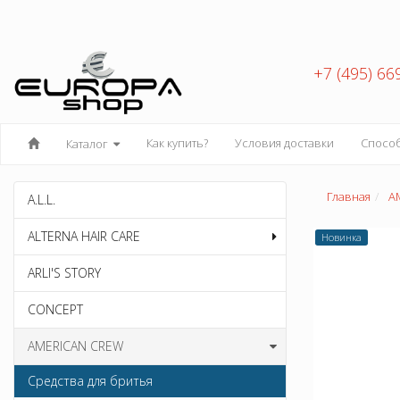
+7 (495) 66
Как купить?
Условия доставки
Спосо
Каталог
Главная
A
A.L.L.
ALTERNA HAIR CARE
Новинка
ARLI'S STORY
CONCEPT
AMERICAN CREW
Средства для бритья