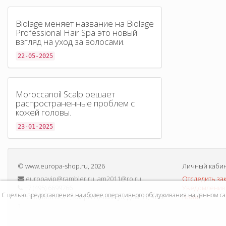
Biolage меняет название на Biolage
Professional Hair Spa это новый
взгляд на уход за волосами.
22-05-2025
Moroccanoil Scalp решает
распространенные проблем с
кожей головы.
23-01-2025
©
www.europa-shop.ru
, 2026
Личный каби
europavip@rambler.ru, am2011@ro.ru
Отследить за
+7 (495) 6699766
Уведомления 
С целью предоставления наиболее оперативного обслуживания на данном сайт
125130, Москва г, Клары Цеткин ул, дом 31, этаж
Войти
1