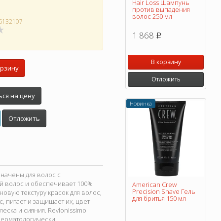
Hair Loss Шампунь
против выпадения
волос 250 мл
6132107
1 868
p
В корзину
орзину
Отложить
ся на цену
Новинка
Отложить
значены для волос с
й волос и обеспечивает 100%
American Crew
Precision Shave Гель
овую текстуру красок для волос,
для бритья 150 мл
 питает и защищает их, цвет
ска и сияния. Revlonissimo
 дерматологически