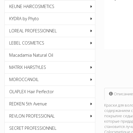
KEUNE HAIRCOSMETICS
KYDRA by Phyto
LOREAL PROFESSIONNEL
LEBEL COSMETICS
Macadamia Natural Oil
MATRIX HAIRSTYLES
MOROCCANOIL
OLAPLEX Hair Perfector
Описание
REDKEN 5th Avenue
Краски для вол
содержанием с
REVLON PROFESSIONAL
покрытие седых
которые придад
становится луч
SECRET PROFESSIONNEL
Colorsmetique 