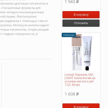
1 940
p
новением цветовых пигментов в
е. Улучшенные формулы для
анием четырех инновационных
В корзину
ойствами. Фитокератин:
ные радикалы с помощью смеси
Отложить
ратина. Молекула-антиоксидант:
етовых пигментов, потрясающий
ет гладкую поверхность и
Новинка
Loreal Лореаль DIA
LIGHT технология на
основе кислого pH
7.23, 60 мл
1 608
p
В корзину