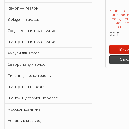
Revlon — Ревлон
Keune Пер
виниловы
неопудре
Biolage — Биолаж
размер med
1 пара
Средство от выпадения волос
50
p
Шампунь от выпадения волос
В ко
Ампулы для волос
Отло
Сыворотка для волос
Пилинг для кожи головы
Шампунь от перхоти
Шампунь для жирных волос
Мужской шампунь
Несмываемый уход