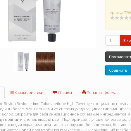
Артикул
726
В к
Пожаловать
Сравнить
Характеристики
Отзывы
Печатная форма
ос Revlon Revlonissimo Colorsmetique High Coverage специально предна
едины более 70%. Специальная система ухода защищает липидный сло
 волос. Откройте для себя инновационное сочетание ингредиентов и н
ут модный и впечатляющий цвет. Подчеркивает лучшие качества волос,
ше с каждым окрашиванием, волосы получают больше ухода, больше бле
отличается новой формулой с комплексом KER-HA, сочетающий в себе