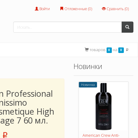
Войти
Отложенные (
0
)
Сравнить (
0
)
товаров
на
0
0
p
Новинки
Новинка
n Professional
nissimo
smetique High
age 7 60 мл.
p
American Crew Anti-