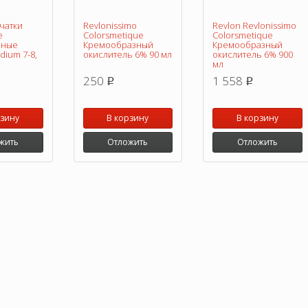
чатки
Revlonissimo
Revlon Revlonissimo
е
Colorsmetique
Colorsmetique
нные
Кремообразный
Кремообразный
ium 7-8,
окислитель 6% 90 мл
окислитель 6% 900
мл
250
1 558
p
p
рзину
В корзину
В корзину
жить
Отложить
Отложить