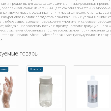
ные ингредиенты для ухода за волосами с оптимизированным проник
с, обеспечивая самый изысканный цвет, сохраняя при этом их здоровь
ных и ярких красок, созданных по типу маски для волос, с использов
 Гиалуроновая кислота: обладает омолаживающими и увлажняющими св
ет любые существующие повреждения, укрепляет и связывает свобод
лот, обладающие эффективностью и преимуществами традиционного ке
цесс окисления, обеспечивает более эффективное проникновение цв
льтат окрашивания. Shine Sealer: обволакивает кутикулу волоса и созда
к.
дуемые товары
винка
Новинка