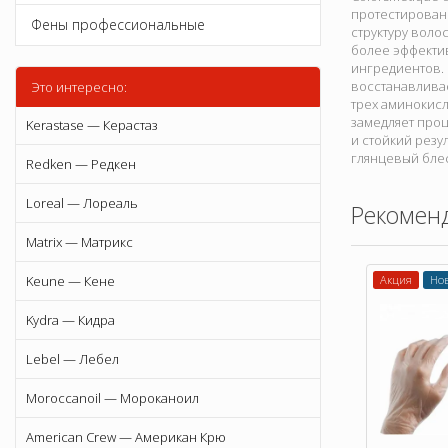
протестирован
Фены профессиональные
структуру воло
более эффектив
ингредиентов.
восстанавлива
Это интересно:
трех аминокис
замедляет про
Kerastase — Керастаз
и стойкий резу
глянцевый блес
Redken — Редкен
Loreal — Лореаль
Рекомен
Matrix — Матрикс
Keune — Кене
Акция
Но
Kydra — Кидра
Lebel — Лебел
Moroccanoil — Мороканоил
American Crew — Американ Крю