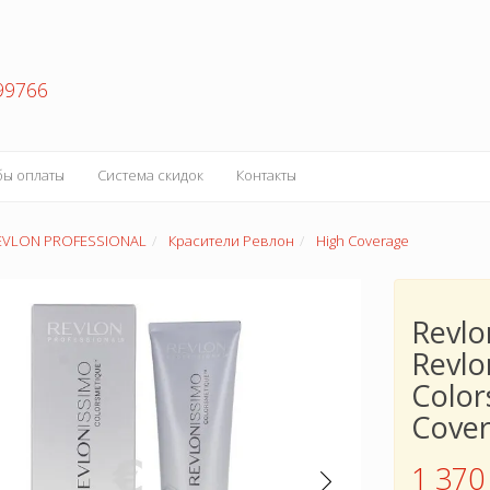
99766
бы оплаты
Система скидок
Контакты
EVLON PROFESSIONAL
Красители Ревлон
High Coverage
Revlo
Revlo
Color
Cover
1 370