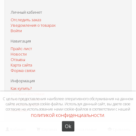
Личный кабинет
Отследить заказ
Уведомления о товарах
Войти
Навигация
Прайс-лист
Новости
Отзывы
Карта сайта
Форма связи
Информация
Как купить?
Условия доставки
С целью предоставления наиболее оперативного обслуживания на данном
Способы оплаты
сайте используются cookie-файлы. Используя данный сайт, вы даете свое
Система скидок
согласие на использование нами cookie-файлов в соответствии с нашей
Контакты
политикой конфиденциальности
.
Ok
Кабинет
Корзина
Отложенные
Сравнить