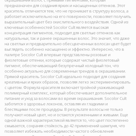
окрашивания волос с прямыми пигментами, который
предназначен для создания ярких и насыщенных оттенков. Этот
краситель отличается тем, что не проникает в структуру волоса, а
работает исключительно на его поверхности, позволяет получить
выразительный цвет без окислительного воздействия. Одной из
ключевых особенностей Socolor Cult является высокая
концентрация пигментов, подходит для светлые оттенков как
натуральных, так и ранее окрашенных волос. Это значит, что даже
на светлых и предварительно обесцвеченных волосах цвет будет
выглядеть особенно насыщенно и эффектно. Интересно, что в
палитре Socolor Cult впервые представлены розовые и
фиолетовые оттенки, которые содержат чистый фиолетовый
пигмент, обеспечивающий безупречный холодный тон, что
особенно актуально для современных трендов в окрашивании.
Прямой краситель Socolor Cult идеально подходит для создания
креативных и ярких образов, позволяя легко экспериментировать
с цветом. Формула красителя включает тройной ухаживающий
полимерный комплекс, который обеспечивает дополнительное
питание и уход за волосами во время окрашивания. Socolor Cult
заботится о здоровье локонов, оставляя их гладкими и
блестящими после процедуры. В результате волосы не только
получают новый цвет, но и остаются ухоженными и живыми. Еще
одной важной характеристикой является то, что цвет постепенно
смывается, сохраняя стойкость до 42 применений шампуня, что
позволяет избежать необходимости частого обновления