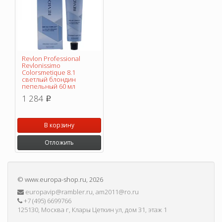
Revlon Professional
Revlonissimo
Colorsmetique 8.1
светлый блондин
пепельный 60 мл
1 284
p
В корзину
Отложить
©
www.europa-shop.ru
, 2026
europavip@rambler.ru, am2011@ro.ru
+7 (495) 6699766
125130, Москва г, Клары Цеткин ул, дом 31, этаж 1