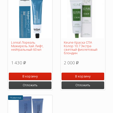
Loreal Лореаль
Keune Краска СПА
Мажирель Хай Лифт,
Колор 10.7 Экстра
нейтральный 60 мл
светлый фиолетовый
блондин
1 430
2 000
p
p
В корзину
В корзину
Отложить
Отложить
Новинка