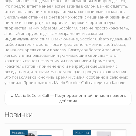
окрашивания. Это делает Socolor Cult удобным выбором для тех,
кто предпочитает менее частые визиты в салон. Важно отметить,
что использование этого красителя также позволяет создавать
уникальные оттенки за счет возможности смешивания различных
цветов из палитры, что открывает широкие горизонты для
творчества. Таким образом, Socolor Cult это не просто краситель,
а целый инструмент для самовыражения и создания
индивидуального стиля. В заключение, Socolor Cult это идеальный
выбор для тех, кто хочет ярко и креативно изменить свой образ,
не нанося вреда своим волосам. Благодаря богатой палитре,
легкости в использовании и ухаживающим свойствам, этот
краситель станет незаменимым помощником. Кроме того,
краситель готов к применению и не требует смешивания с
оксидантами, что значительно упрощает процесс окрашивания.
Это позволяет сэкономить время и усилия, особенно в салонных
условиях. Производитель Matrix Socolor Cult находится в Канаде.
←
Matrix SoColor Cult — Полуперманентный пигмент прямого
действия
Новинки
Новинка
Новинка