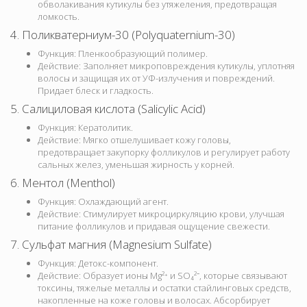
обволакивания кутикулы без утяжеления, предотвращая
ломкость.
4. Поликватерниум-30 (Polyquaternium-30)
Функция: Пленкообразующий полимер.
Действие: Заполняет микроповреждения кутикулы, уплотняя
волосы и защищая их от УФ-излучения и повреждений.
Придает блеск и гладкость.
5. Салициловая кислота (Salicylic Acid)
Функция: Кератолитик.
Действие: Мягко отшелушивает кожу головы,
предотвращает закупорку фолликулов и регулирует работу
сальных желез, уменьшая жирность у корней.
6. Ментол (Menthol)
Функция: Охлаждающий агент.
Действие: Стимулирует микроциркуляцию крови, улучшая
питание фолликулов и придавая ощущение свежести.
7. Сульфат магния (Magnesium Sulfate)
Функция: Детокс-компонент.
Действие: Образует ионы Mg²⁺ и SO₄²⁻, которые связывают
токсины, тяжелые металлы и остатки стайлинговых средств,
накопленные на коже головы и волосах. Абсорбирует