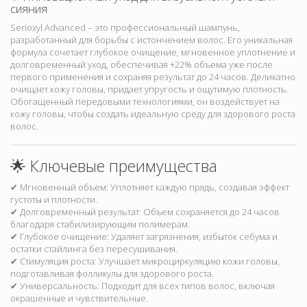
сияния
Serioxyl Advanced – это профессиональный шампунь,
разработанный для борьбы с истончением волос. Его уникальная
формула сочетает глубокое очищение, мгновенное уплотнение и
долговременный уход, обеспечивая +22% объема уже после
первого применения и сохраняя результат до 24 часов. Деликатно
очищает кожу головы, придает упругость и ощутимую плотность.
Обогащенный передовыми технологиями, он воздействует на
кожу головы, чтобы создать идеальную среду для здорового роста
волос.
🌟 Ключевые преимущества
✔ Мгновенный объем: Уплотняет каждую прядь, создавая эффект
густоты и плотности.
✔ Долговременный результат: Объем сохраняется до 24 часов
благодаря стабилизирующим полимерам.
✔ Глубокое очищение: Удаляет загрязнения, избыток себума и
остатки стайлинга без пересушивания.
✔ Стимуляция роста: Улучшает микроциркуляцию кожи головы,
подготавливая фолликулы для здорового роста.
✔ Универсальность: Подходит для всех типов волос, включая
окрашенные и чувствительные.