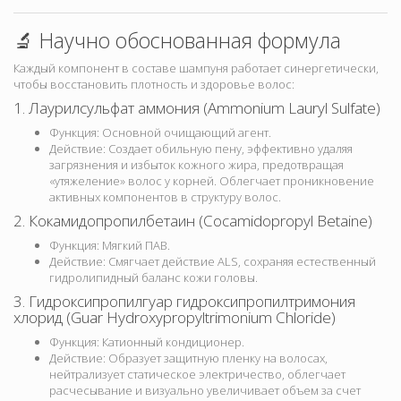
🔬 Научно обоснованная формула
Каждый компонент в составе шампуня работает синергетически,
чтобы восстановить плотность и здоровье волос:
1. Лаурилсульфат аммония (Ammonium Lauryl Sulfate)
Функция: Основной очищающий агент.
Действие: Создает обильную пену, эффективно удаляя
загрязнения и избыток кожного жира, предотвращая
«утяжеление» волос у корней. Облегчает проникновение
активных компонентов в структуру волос.
2. Кокамидопропилбетаин (Cocamidopropyl Betaine)
Функция: Мягкий ПАВ.
Действие: Смягчает действие ALS, сохраняя естественный
гидролипидный баланс кожи головы.
3. Гидроксипропилгуар гидроксипропилтримония
хлорид (Guar Hydroxypropyltrimonium Chloride)
Функция: Катионный кондиционер.
Действие: Образует защитную пленку на волосах,
нейтрализует статическое электричество, облегчает
расчесывание и визуально увеличивает объем за счет