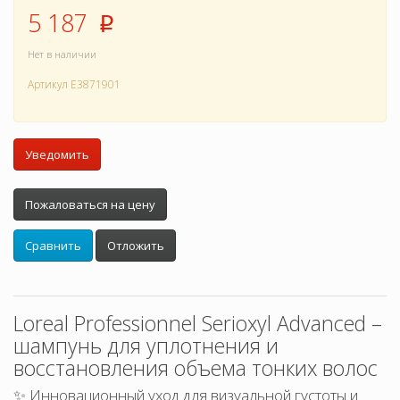
5 187
p
Нет в наличии
Артикул
E3871901
Уведомить
Пожаловаться на цену
Сравнить
Отложить
Loreal Professionnel Serioxyl Advanced –
шампунь для уплотнения и
восстановления объема тонких волос
✨ Инновационный уход для визуальной густоты и