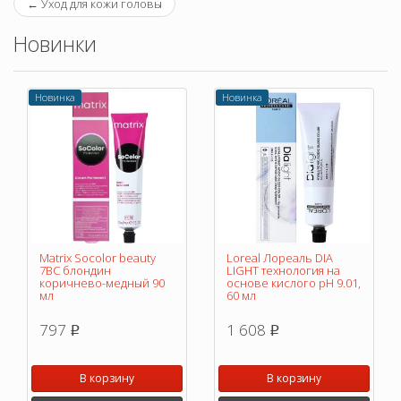
←
Уход для кожи головы
Новинки
Новинка
Новинка
Matrix Socolor beauty
Loreal Лореаль DIA
7BC блондин
LIGHT технология на
коричнево-медный 90
основе кислого pH 9.01,
мл
60 мл
797
1 608
p
p
В корзину
В корзину