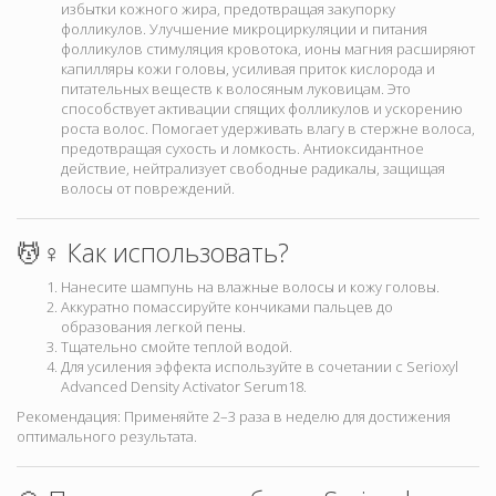
избытки кожного жира, предотвращая закупорку
фолликулов. Улучшение микроциркуляции и питания
фолликулов стимуляция кровотока, ионы магния расширяют
капилляры кожи головы, усиливая приток кислорода и
питательных веществ к волосяным луковицам. Это
способствует активации спящих фолликулов и ускорению
роста волос. Помогает удерживать влагу в стержне волоса,
предотвращая сухость и ломкость. Антиоксидантное
действие, нейтрализует свободные радикалы, защищая
волосы от повреждений.
💆♀️ Как использовать?
Нанесите шампунь на влажные волосы и кожу головы.
Аккуратно помассируйте кончиками пальцев до
образования легкой пены.
Тщательно смойте теплой водой.
Для усиления эффекта используйте в сочетании с Serioxyl
Advanced Density Activator Serum
1
8
.
Рекомендация: Применяйте 2–3 раза в неделю для достижения
оптимального результата.