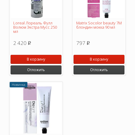
Loreal Лореаль Фулл
Matrix Socolor beauty 7M
Волюм Экстра Мусс 250
блондин мокка 90 мл
мл
2 420
797
p
p
В корзину
В корзину
Отложить
Отложить
Новинка