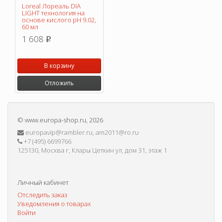
Loreal Лореаль DIA
LIGHT технология на
основе кислого pH 9.02,
60 мл
1 608
p
В корзину
Отложить
©
www.europa-shop.ru
, 2026
europavip@rambler.ru, am2011@ro.ru
+7 (495) 6699766
125130, Москва г, Клары Цеткин ул, дом 31, этаж 1
Личный кабинет
Отследить заказ
Уведомления о товарах
Войти