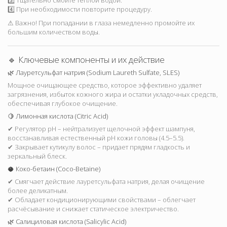
3️⃣ Тщательно смойте теплой водой.
4️⃣ При необходимости повторите процедуру.
⚠ Важно! При попадании в глаза немедленно промойте их
большим количеством воды.
🔹 Ключевые компоненты и их действие
🌿 Лауретсульфат натрия (Sodium Laureth Sulfate, SLES)
Мощное очищающее средство, которое эффективно удаляет
загрязнения, избыток кожного жира и остатки укладочных средств,
обеспечивая глубокое очищение.
🍋 Лимонная кислота (Citric Acid)
✔ Регулятор pH – нейтрализует щелочной эффект шампуня,
восстанавливая естественный pH кожи головы (4.5–5.5).
✔ Закрывает кутикулу волос – придает прядям гладкость и
зеркальный блеск.
🥥 Коко-бетаин (Coco-Betaine)
✔ Смягчает действие лауретсульфата натрия, делая очищение
более деликатным.
✔ Обладает кондиционирующими свойствами – облегчает
расчёсывание и снижает статическое электричество.
🌿 Салициловая кислота (Salicylic Acid)