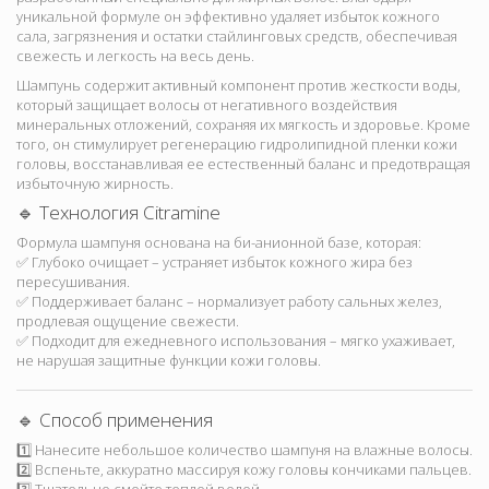
уникальной формуле он эффективно удаляет избыток кожного
сала, загрязнения и остатки стайлинговых средств, обеспечивая
свежесть и легкость на весь день.
Шампунь содержит активный компонент против жесткости воды,
который защищает волосы от негативного воздействия
минеральных отложений, сохраняя их мягкость и здоровье. Кроме
того, он стимулирует регенерацию гидролипидной пленки кожи
головы, восстанавливая ее естественный баланс и предотвращая
избыточную жирность.
🔹 Технология Citramine
Формула шампуня основана на би-анионной базе, которая:
✅ Глубоко очищает – устраняет избыток кожного жира без
пересушивания.
✅ Поддерживает баланс – нормализует работу сальных желез,
продлевая ощущение свежести.
✅ Подходит для ежедневного использования – мягко ухаживает,
не нарушая защитные функции кожи головы.
🔹 Способ применения
1️⃣ Нанесите небольшое количество шампуня на влажные волосы.
2️⃣ Вспеньте, аккуратно массируя кожу головы кончиками пальцев.