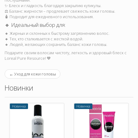
послушными.
✨ Блеск и гладкость благодаря закрытию кутикулы.
⚖ Баланс жирности – продлевает свежесть кожи головы.
🧴 Подходит для ежедневного использования.
🔹 Идеальный выбор для:
🔸 Жирных и склонных к быстрому загрязнению волос.
🔸 Тех, кто сталкивается с жесткой водой.
🔸 Людей, желающих сохранить баланс кожи головы.
Подарите своим волосам чистоту, легкость и здоровый блеск с
Loreal Pure Resource! 💙
←
Уход для кожи головы
Новинки
Новинка
Новинка