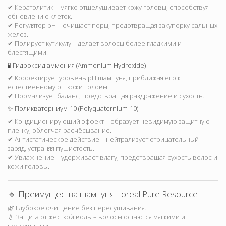
✔ Кератолитик – мягко отшелушивает кожу головы, способствуя
обновлению клеток.
✔ Регулятор pH – очищает поры, предотвращая закупорку сальных
желез.
✔ Полирует кутикулу – делает волосы более гладкими и
блестящими.
🧪 Гидроксид аммония (Ammonium Hydroxide)
✔ Корректирует уровень pH шампуня, приближая его к
естественному pH кожи головы.
✔ Нормализует баланс, предотвращая раздражение и сухость.
✨ Поликватерниум-10 (Polyquaternium-10)
✔ Кондиционирующий эффект – образует невидимую защитную
пленку, облегчая расчёсывание.
✔ Антистатическое действие – нейтрализует отрицательный
заряд, устраняя пушистость.
✔ Увлажнение – удерживает влагу, предотвращая сухость волос и
кожи головы.
🔹 Преимущества шампуня Loreal Pure Resource
🌿 Глубокое очищение без пересушивания.
💧 Защита от жесткой воды – волосы остаются мягкими и