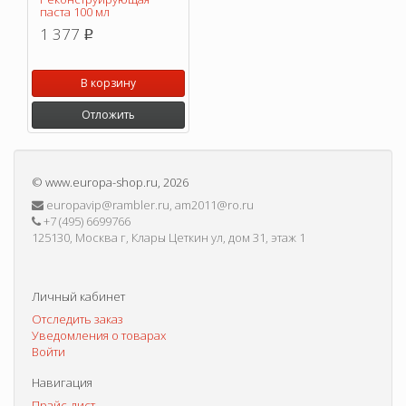
паста 100 мл
1 377
p
В корзину
Отложить
©
www.europa-shop.ru
, 2026
europavip@rambler.ru, am2011@ro.ru
+7 (495) 6699766
125130, Москва г, Клары Цеткин ул, дом 31, этаж 1
Личный кабинет
Отследить заказ
Уведомления о товарах
Войти
Навигация
Прайс-лист