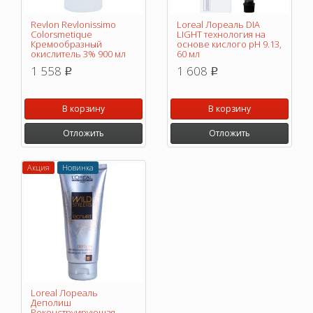
Revlon Revlonissimo
Loreal Лореаль DIA
Colorsmetique
LIGHT технология на
Кремообразный
основе кислого pH 9.13,
окислитель 3% 900 мл
60 мл
1 558
1 608
p
p
В корзину
В корзину
Отложить
Отложить
Акция
Новинка
Loreal Лореаль
Деполиш
Реконструирующая