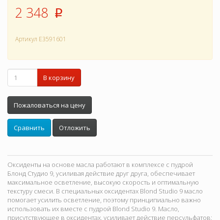
2 348
p
Артикул
E3591601
В корзину
Пожаловаться на цену
Сравнить
Отложить
Оксиденты на основе масла работают в комплексе с пудрой
Блонд Студио 9, усиливая действие друг друга, обеспечивает
максимальное осветление, высокую скорость и оптимальную
текстуру смеси. В специальных оксидентах Blond Studio 9 масло
помогает усилить осветление, поэтому принципиально важно
использовать их вместе с пудрой Blond Studio 9. Масло,
присутствующее в оксидентах, усиливает действие персульфатов: