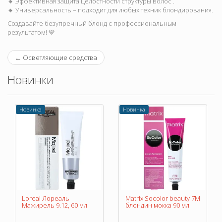
🔸 Эффективная защита целостности структуры волос .
🔸 Универсальность – подходит для любых техник блондирования.
Создавайте безупречный блонд с профессиональным
результатом! 💛
←
Осветляющие средства
Новинки
Новинка
Новинка
Loreal Лореаль
Matrix Socolor beauty 7M
Мажирель 9.12, 60 мл
блондин мокка 90 мл