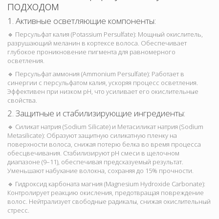
подходом
1. Активные осветляющие компоненты:
🔹 Персульфат калия (Potassium Persulfate): Мощный окислитель,
разрушающий меланин в кортексе волоса. Обеспечивает
глубокое проникновение пигмента для равномерного
осветления.
🔹 Персульфат аммония (Ammonium Persulfate): Работает в
синергии с персульфатом калия, ускоряя процесс осветления.
Эффективен при низком pH, что усиливает его окислительные
свойства.
2. Защитные и стабилизирующие ингредиенты:
🔹 Силикат натрия (Sodium Silicate) и Метасиликат натрия (Sodium
Metasilicate): Образуют защитную силикатную пленку на
поверхности волоса, снижая потерю белка во время процесса
обесцвечивания. Стабилизируют pH смеси в щелочном
диапазоне (9–11), обеспечивая предсказуемый результат.
Уменьшают набухание волокна, сохраняя до 15% прочности.
🔹 Гидроксид карбоната магния (Magnesium Hydroxide Carbonate):
Контролирует реакцию окисления, предотвращая повреждение
волос. Нейтрализует свободные радикалы, снижая окислительный
стресс.