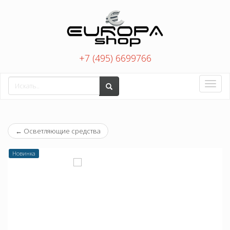
+7 (495) 6699766
Toggle
naviga
←
Осветляющие средства
Новинка