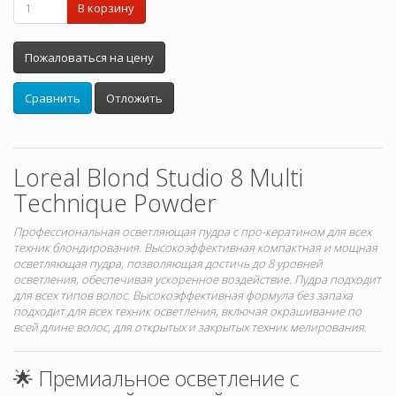
В корзину
Пожаловаться на цену
Сравнить
Отложить
Loreal Blond Studio 8 Multi
Technique Powder
Профессиональная осветляющая пудра с про-кератином для всех
техник блондирования. Высокоэффективная компактная и мощная
осветляющая пудра, позволяющая достичь до 8 уровней
осветления, обеспечивая ускоренное воздействие. Пудра подходит
для всех типов волос. Высокоэффективная формула без запаха
подходит для всех техник осветления, включая окрашивание по
всей длине волос, для открытых и закрытых техник мелирования.
🌟 Премиальное осветление с