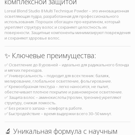
комплексной защитой
Loreal Blond Studio 8 Multi Technique Powder – это инновационная
осветляющая пудра, разработанная для профессионального
использования. Порошок обогащен про-кератином, который
укрепляет структуру волос и сохраняет целостность их
поверхности. Защитные компоненты минимизируют повреждения
и сохраняют здоровье волос.
✨ Ключевые преимущества:
✅ Осветление до 8 уровней – идеально для радикального блонда
и мягких переходов.
✅ Универсальность – подходит для всех техник: балаяж,
мелирование, глобальное осветление, фольгирование.
✅ Кремообразная текстура – легко наносится, не пылит,
обеспечивает плотное покрытие и равномерное осветление.
✅ Защита волос – аминокислоты (пролин, треонин) укрепляют
структуру, снижая ломкость.
✅ Без резкого запаха – комфорт в работе.
✅ Быстродействие – время выдержки всего 30–50 минут.
🔬 Уникальная формула с научным