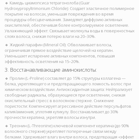
🔹 Камедь циамопсиса тетрагонолоба (Guar
Hydroxypropyltrimonium Chloride): Создает эластичное полимерное
покрытие на волосах, уменьшая повреждения во время
процедуры обесцвечивания. Замедляет диффузию активных
окислителей, обеспечивая более контролируемое осветление.
Увлажняющий эффект: Связывает молекулы воды в поверхностных
слоях волоса, снижая потерю влаги на 20–30%.
🔹 Жидкий парафин (Mineral Oil): Обволакивает волосы,
ограничивая прямое воздействие щелочей на кератин.
Уменьшает испарение активных компонентов, повышая
эффективность осветления на 15–20%.
3. Восстанавливающие аминокислоты:
🔹 Пролин (L-Proline) составляет до 15% структуры коллагена —
белка, укрепляющего и предотвращающего ломкость волос при
химическом воздействии. Антиоксидантная защита: Нейтрализует
свободные радикалы, образующиеся при осветлении, снижая
окислительный стресс в волосяном стержне. Снижение
пористости: Компенсирует агрессивное действие персульфатов
калия/аммония, уплотняя кутикулу. Восстанавливает до 30%
прочности кератина, укрепляя волосы изнутри.
🔹 Треонин (L-Threonine) ключевой компонент кератина (до 90%
волосяного стержня) укрепляет поперечные связи между
белками. Удерживает влагу внутри волоса, предотвращая «эффект