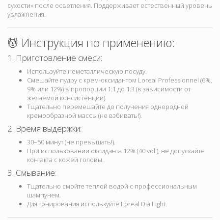
сухости» после осветления. Поддерживает естественный уровень
увлажнения.
💆 Инструкция по применению:
1. Приготовление смеси:
Используйте неметаллическую посуду.
Смешайте пудру с крем-оксидантом Loreal Professionnel (6%,
9% или 12%) в пропорции 1:1 до 1:3 (в зависимости от
желаемой консистенции).
Тщательно перемешайте до получения однородной
кремообразной массы (не взбивать!).
2. Время выдержки:
30–50 минут (не превышать!).
При использовании оксиданта 12% (40 vol.), не допускайте
контакта с кожей головы.
3. Смывание:
Тщательно смойте теплой водой с профессиональным
шампунем.
Для тонирования используйте Loreal Dia Light.