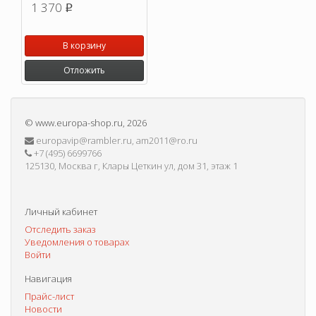
1 370
p
В корзину
Отложить
©
www.europa-shop.ru
, 2026
europavip@rambler.ru, am2011@ro.ru
+7 (495) 6699766
125130, Москва г, Клары Цеткин ул, дом 31, этаж 1
Личный кабинет
Отследить заказ
Уведомления о товарах
Войти
Навигация
Прайс-лист
Новости