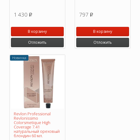
1 430
797
p
p
В корзину
В корзину
Отложить
Отложить
Новинка
Revlon Professional
Revlonissimo
Colorsmetique High
Coverage 7.41
натуральный ореховый
блондин 60 мл.