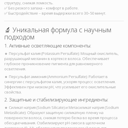
структуру, снижая ломкость.
✅ Без резкого запаха – комфорт в работе.
✅ Быстродействие – время выдержки всего 30–50 минут.
🔬 Уникальная формула с научным
подходом
1. Активные осветляющие компоненты:
🔹 Персульфат калия (Potassium Persulfate): Мощный окислитель,
разрушающий меланин в кортексе волоса. Обеспечивает
глубокое проникновение пигмента для равномерного
осветления.
🔹 Персульфат аммония (Ammonium Persulfate): Работает в
синергии с персульфатом калия, ускоряя процесс осветления.
Эффективен при низком pH, что усиливает его окислительные
свойства.
2. Защитные и стабилизирующие ингредиенты:
🔹 Силикат натрия (Sodium Silicate) и Метасиликат натрия (Sodium
Metasilicate): Образуют защитную силикатную пленку на
поверхности волоса, снижая потерю белка во время процесса
обесцвечивания. Стабилизируют pH смеси в щелочном