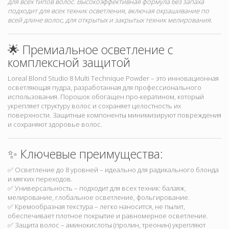
для всех типов волос. Высокоэффективная формула без запаха
подходит для всех техник осветления, включая окрашивание по
всей длине волос, для открытых и закрытых техник мелирования.
🌟 Премиальное осветление с
комплексной защитой
Loreal Blond Studio 8 Multi Technique Powder – это инновационная
осветляющая пудра, разработанная для профессионального
использования. Порошок обогащен про-кератином, который
укрепляет структуру волос и сохраняет целостность их
поверхности. Защитные компоненты минимизируют повреждения
и сохраняют здоровье волос.
✨ Ключевые преимущества:
✅ Осветление до 8 уровней – идеально для радикального блонда
и мягких переходов.
✅ Универсальность – подходит для всех техник: балаяж,
мелирование, глобальное осветление, фольгирование.
✅ Кремообразная текстура – легко наносится, не пылит,
обеспечивает плотное покрытие и равномерное осветление.
✅ Защита волос – аминокислоты (пролин, треонин) укрепляют