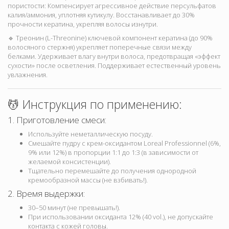
пористости: Компенсирует агрессивное действие персульфатов
калия/аммония, уплотняя кутикулу. Восстанавливает до 30%
прочности кератина, укрепляя волосы изнутри.
🔹 Треонин (L-Threonine) ключевой компонент кератина (до 90%
волосяного стержня) укрепляет поперечные связи между
белками. Удерживает влагу внутри волоса, предотвращая «эффект
сухости» после осветления. Поддерживает естественный уровень
увлажнения.
💆 Инструкция по применению:
1. Приготовление смеси:
Используйте неметаллическую посуду.
Смешайте пудру с крем-оксидантом Loreal Professionnel (6%,
9% или 12%) в пропорции 1:1 до 1:3 (в зависимости от
желаемой консистенции).
Тщательно перемешайте до получения однородной
кремообразной массы (не взбивать!).
2. Время выдержки:
30–50 минут (не превышать!).
При использовании оксиданта 12% (40 vol.), не допускайте
контакта с кожей головы.