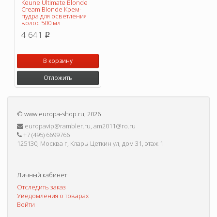
Keune Ultimate Blonde
Cream Blonde Крем-
пудра для осветления
волос 500 мл
4 641
p
В корзину
Отложить
©
www.europa-shop.ru
, 2026
europavip@rambler.ru, am2011@ro.ru
+7 (495) 6699766
125130, Москва г, Клары Цеткин ул, дом 31, этаж 1
Личный кабинет
Отследить заказ
Уведомления о товарах
Войти