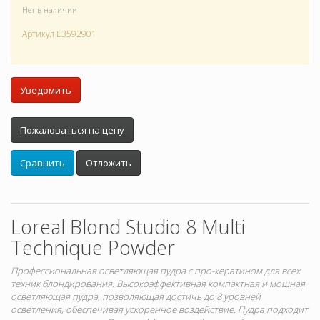
Нет в наличии
Артикул
E3592901
Уведомить
Пожаловаться на цену
Сравнить
Отложить
Loreal Blond Studio 8 Multi
Technique Powder
Профессиональная осветляющая пудра с про-кератином для всех
техник блондирования. Высокоэффективная компактная и мощная
осветляющая пудра, позволяющая достичь до 8 уровней
осветления, обеспечивая ускоренное воздействие. Пудра подходит