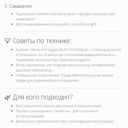
3. Смывание:
Тщательно смойте теплой водой с профессиональным
шампунем.
Для тонирования используйте Loreal Dia Light.
💡 Советы по технике:
Балаяж: Нанесите пудру Multi-Techniques с помощью кисти
и планшета. За 10 минут до окончания выдержки можно
подержать волосы под горячим воздухом.
Фольгирование: Не подвергайте волосы, воздействию
высоких температур.
Глобальное осветление: Разделяйте волосы на тонкие
пряди для равномерного покрытия.
🌿 Для кого подходит?
Все типы волос (включая тонкие и окрашенные).
Профессиональные стилисты – для салонного
использования.
Домашнее применение (при соблюдении инструкции).