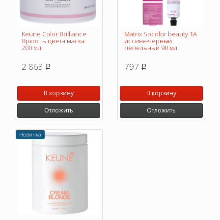
Keune Color Brilliance
Matrix Socolor beauty 1A
Яркость цвета маска
иссиня-черный
200 мл
пепельный 90 мл
2 863
797
p
p
В корзину
В корзину
Отложить
Отложить
Новинка