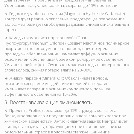
диапазоне (9–11), обеспечивая предсказуемый результат.
Уменьшают набухание волокна, сохраняя до 15% прочности.
🔹 Гидроксид карбоната магния (Magnesium Hydroxide Carbonate):
Контролирует реакцию окисления, предотвращая повреждение
волос. Нейтрализует свободные радикалы, снижая окислительный
стресс.
🔹 Камедь циамопсиса тетрагонолоба (Guar
Hydroxypropyltrimonium Chloride): Создает эластичное полимерное
покрытие на волосах, уменьшая повреждения во время
процедуры обесцвечивания. Замедляет диффузию активных
окислителей, обеспечивая более контролируемое осветление.
Увлажняющий эффект: Связывает молекулы воды в поверхностных
слоях волоса, снижая потерю влаги на 20–30%.
🔹 Жидкий парафин (Mineral Oil): Обволакивает волосы,
ограничивая прямое воздействие щелочей на кератин.
Уменьшает испарение активных компонентов, повышая
эффективность осветления на 15–20%.
3. Восстанавливающие аминокислоты:
🔹 Пролин (L-Proline) составляет до 15% структуры коллагена —
белка, укрепляющего и предотвращающего ломкость волос при
химическом воздействии. Антиоксидантная защита: Нейтрализует
свободные радикалы, образующиеся при осветлении, снижая
окислительный стресс в волосяном стержне. Снижение