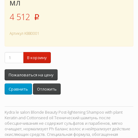
мл
4 512
p
Артикул
KBB0001
В корзину
Пожаловаться на цену
Сравнить
Отложить
Kydra le salon Blonde Beauty Post-lightening Shampoo with plant
Keratin and Cottonseed oil Технический шампунь после
обесцвечивания не содержит сульфатов и парабенов, мягко
очищает, нормализует Ph баланс волос и нейтрализует действие
окисляющих средств. Специальная формула, обогащенная