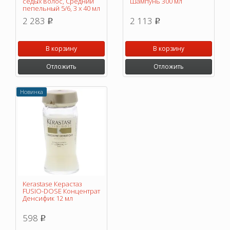
седых волос, Средний
Шампунь 300 мл
пепельный 5/6, 3 х 40 мл
2 283
2 113
p
p
В корзину
В корзину
Отложить
Отложить
Новинка
Kerastase Керастаз
FUSIO-DOSE Концентрат
Денсифик 12 мл
598
p