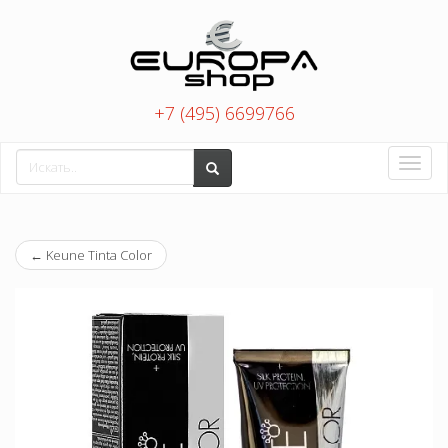
+7 (495) 6699766
Toggle
naviga
←
Keune Tinta Color