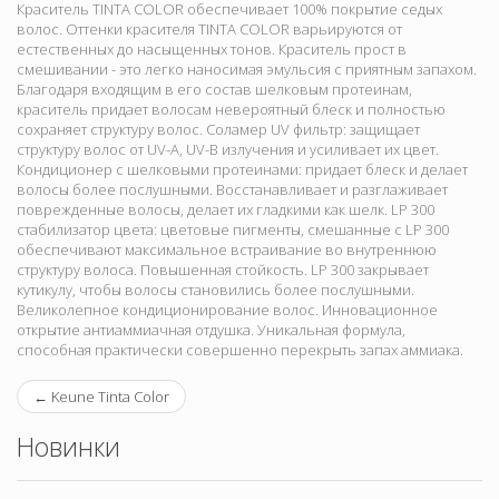
Краситель TINTA COLOR обеспечивает 100% покрытие седых
волос. Оттенки красителя TINTA COLOR варьируются от
естественных до насыщенных тонов. Краситель прост в
смешивании - это легко наносимая эмульсия с приятным запахом.
Благодаря входящим в его состав шелковым протеинам,
краситель придает волосам невероятный блеск и полностью
сохраняет структуру волос. Соламер UV фильтр: защищает
структуру волос от UV-A, UV-B излучения и усиливает их цвет.
Кондиционер с шелковыми протеинами: придает блеск и делает
волосы более послушными. Восстанавливает и разглаживает
поврежденные волосы, делает их гладкими как шелк. LP 300
стабилизатор цвета: цветовые пигменты, смешанные с LP 300
обеспечивают максимальное встраивание во внутреннюю
структуру волоса. Повышенная стойкость. LP 300 закрывает
кутикулу, чтобы волосы становились более послушными.
Великолепное кондиционирование волос. Инновационное
открытие антиаммиачная отдушка. Уникальная формула,
способная практически совершенно перекрыть запах аммиака.
←
Keune Tinta Color
Новинки