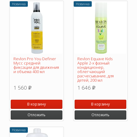
Новинка
Новинка
Revlon Pro You Definer
Revlon Equave Kids
Мусс средней
Apple 2-х фазный
фиксации для движения
кондиционер,
и объема 400 мл
облегчающий
расчесывание, для
детей, 200 мл
1 560
1 646
p
p
В корзину
В корзину
Отложить
Отложить
Новинка