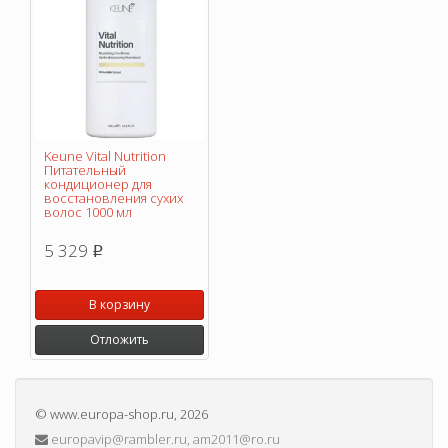
Keune Vital Nutrition
Питательный
кондиционер для
восстановления сухих
волос 1000 мл
5 329
p
В корзину
Отложить
©
www.europa-shop.ru
, 2026
europavip@rambler.ru, am2011@ro.ru