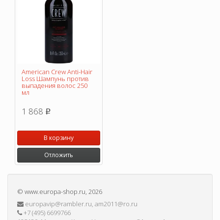
American Crew Anti-Hair
Loss Шампунь против
выпадения волос 250
мл
1 868
p
В корзину
Отложить
©
www.europa-shop.ru
, 2026
europavip@rambler.ru, am2011@ro.ru
+7 (495) 6699766