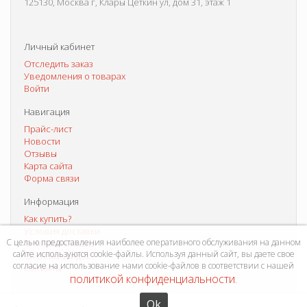
125130, Москва г, Клары Цеткин ул, дом 31, этаж 1
Личный кабинет
Отследить заказ
Уведомления о товарах
Войти
Навигация
Прайс-лист
Новости
Отзывы
Карта сайта
Форма связи
Информация
Как купить?
Условия доставки
С целью предоставления наиболее оперативного обслуживания на данном
Способы оплаты
сайте используются cookie-файлы. Используя данный сайт, вы даете свое
Система скидок
согласие на использование нами cookie-файлов в соответствии с нашей
Контакты
политикой конфиденциальности
.
Ok