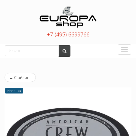
+7 (495) 6699766
Toggle
naviga
←
Стайлинг
Новинка