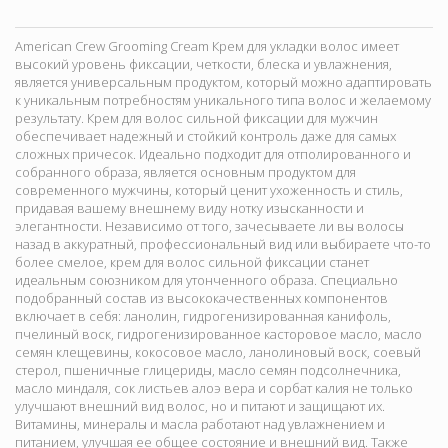
American Crew Grooming Cream Крем для укладки волос имеет
высокий уровень фиксации, четкости, блеска и увлажнения,
является универсальным продуктом, который можно адаптировать
к уникальным потребностям уникального типа волос и желаемому
результату. Крем для волос сильной фиксации для мужчин
обеспечивает надежный и стойкий контроль даже для самых
сложных причесок. Идеально подходит для отполированного и
собранного образа, является основным продуктом для
современного мужчины, который ценит ухоженность и стиль,
придавая вашему внешнему виду нотку изысканности и
элегантности. Независимо от того, зачесываете ли вы волосы
назад в аккуратный, профессиональный вид или выбираете что-то
более смелое, крем для волос сильной фиксации станет
идеальным союзником для утонченного образа. Специально
подобранный состав из высококачественных компонентов
включает в себя: ланолин, гидрогенизированная канифоль,
пчелиный воск, гидрогенизированное касторовое масло, масло
семян клещевины, кокосовое масло, ланолиновый воск, соевый
стерол, пшеничные глицериды, масло семян подсолнечника,
масло миндаля, сок листьев алоэ вера и сорбат калия не только
улучшают внешний вид волос, но и питают и защищают их.
Витамины, минералы и масла работают над увлажнением и
питанием, улучшая ее общее состояние и внешний вид. Также