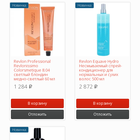
Новинка
Новинка
Revlon Professional
Revlon Equave Hydro
Revlonissimo
Несмываемый спрей-
Colorsmetique 8.04
кондиционер для
светлый блондин
нормальных и сухих
медно-светлый 60 мл
волос 500 мл
1 284
2 872
p
p
В корзину
В корзину
Отложить
Отложить
Новинка