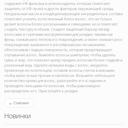
содержит УФ-фильтры и антиоксиданты, которые помогают
защитить от УФ-лучей и других факторов окружающей среды.
Натуральные масла и кондиционирующие ингредиенты в составе
помогают усилить естественный блеск волос, что не только
делает волосы более роскошными и сияющими, но и помогает
создать текстуру и объем. Создает защитный барьер между
волосами и горячими инструментами для укладки, такими как
фены, снижая риск теплового повреждения, а также снижает риск
повреждения, вызванного регулярным расчесыванием,
обеспечивая гладкую поверхность, которая предотвращает
спутывание волос. Вымойте волосы шампунем, чтобы удалить
грязь и жир, что поможет крему придать волосам более гладкий и
ухоженный вид. Удалите излишки воды с волос, аккуратно
промокнув их полотенцем, оставив волосы слегка влажными,
чтобы крем лучше проник и напитал их. Возьмите небольшое
количество крема для волос, разогрейте его в ладонях и
проведите пальцами по волосам, чтобы равномерно
распределить его. Приступайте к укладке.
←
Стайлинг
Новинки